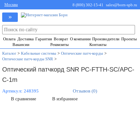
Москва
8 (800) 302-15-41
sales@born-spb.ru
»
Оплата
Доставка
Гарантия
Возврат
О компании
Производители
Проекты
Вакансии
Реквизиты
Контакты
Каталог
>
Кабельные системы
>
Оптические патч-корды
>
Оптические патч-корды SNR
>
Оптический патчкорд SNR PC-FTTH-SC/APC-
C-1m
Артикул:
248395
Отзывов (0)
В сравнение
В избранное