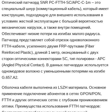
Оптический патчкорд SNR PC-FTTH-SC/APC-C-1m – это
специальный шнур (коммутационный кабель), который имеет
конструкцию, подходящую для внешнего использования в
условиях жесткой эксплуатации с большой вероятностью
механических нагрузок, а также внутри помещений.
Обеспечивает низкие потери на изгибах малого радиуса.
Патчкорд представляет собой отрезок одноволоконного
FTTH-кабеля, усиленного двумя FRP-прутками (Fiber
Reinforced Plastic), длиной 1 метр, оконцованный с двух
сторон оптическими коннекторами SC, тип полировки - APC
(Angled Physical Contact). В данных патчкордах используется
одномодовое волокно с уменьшенными потерями на изгибе
G.657.A2.
Оболочка кабеля выполнена из LSZH материала. Основное
применение подключение абонентов в сетях GPON/PON,
FTTH и других оптических сетях с глубоким проникновением
оптики. Преимущества использования FTTH патчкордов: