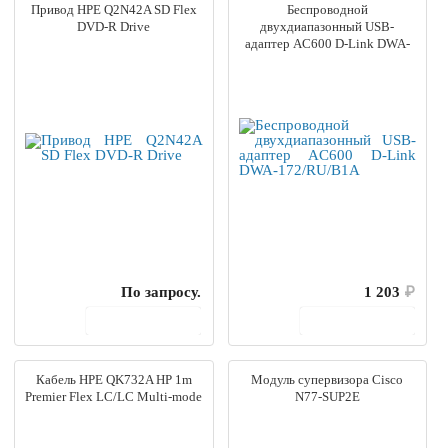
Привод HPE Q2N42A SD Flex
Беспроводной
DVD-R Drive
двухдиапазонный USB-
адаптер AC600 D-Link DWA-
172/RU/B1A
По запросу.
1 203
₽
В корзину
В корзину
Кабель HPE QK732A HP 1m
Модуль супервизора Cisco
Premier Flex LC/LC Multi-mode
N77-SUP2E