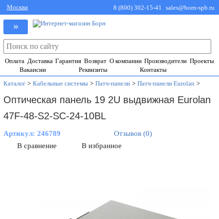
Москва
8 (800) 302-15-41
sales@born-spb.ru
»
Оплата
Доставка
Гарантия
Возврат
О компании
Производители
Проекты
Вакансии
Реквизиты
Контакты
Каталог
>
Кабельные системы
>
Патч-панели
>
Патч-панели Eurolan
>
Оптическая панель 19 2U выдвижная Eurolan
47F-48-S2-SC-24-10BL
Артикул:
246789
Отзывов (0)
В сравнение
В избранное