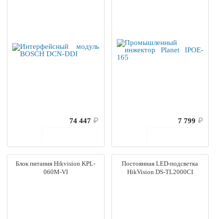
74 447
₽
7 799
₽
В корзину
В корзину
Блок питания Hikvision KPL-
Постоянная LED-подсветка
060M-VI
HikVision DS-TL2000CI