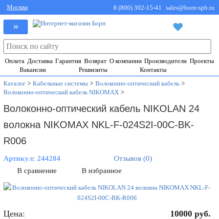
Москва
8 (800) 302-15-41
sales@born-spb.ru
»
Оплата
Доставка
Гарантия
Возврат
О компании
Производители
Проекты
Вакансии
Реквизиты
Контакты
Каталог
>
Кабельные системы
>
Волоконно-оптический кабель
>
Волоконно-оптический кабель NIKOMAX
>
Волоконно-оптический кабель NIKOLAN 24
волокна NIKOMAX NKL-F-024S2I-00C-BK-
R006
Артикул:
244284
Отзывов (0)
В сравнение
В избранное
Цена:
10000
руб.