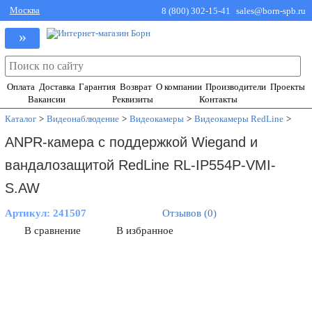
Москва
8 (800) 302-15-41
sales@born-spb.ru
»
Оплата
Доставка
Гарантия
Возврат
О компании
Производители
Проекты
Вакансии
Реквизиты
Контакты
Каталог
>
Видеонаблюдение
>
Видеокамеры
>
Видеокамеры RedLine
>
ANPR-камера с поддержкой Wiegand и
вандалозащитой RedLine RL-IP554P-VMI-
S.AW
Артикул:
241507
Отзывов (0)
В сравнение
В избранное