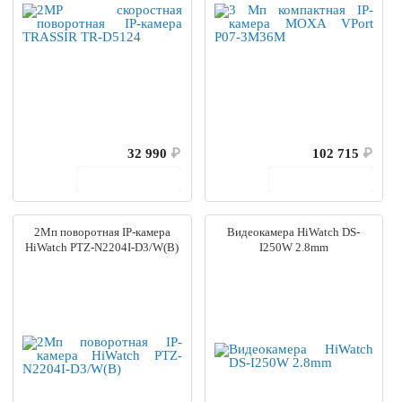
32 990
₽
102 715
₽
В корзину
В корзину
2Мп поворотная IP-камера
Видеокамера HiWatch DS-
HiWatch PTZ-N2204I-D3/W(B)
I250W 2.8mm