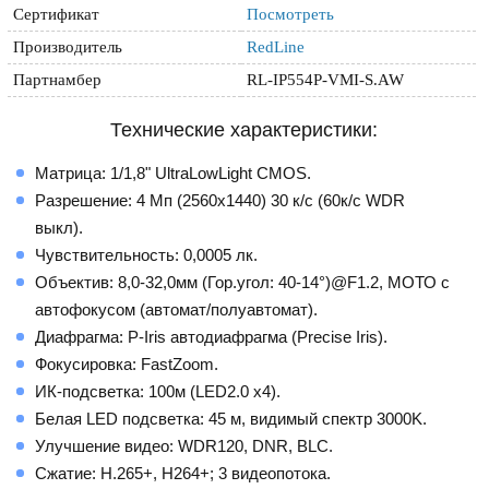
Сертификат
Посмотреть
Производитель
RedLine
Партнамбер
RL-IP554P-VMI-S.AW
Технические характеристики:
Матрица: 1/1,8" UltraLowLight CMOS.
Разрешение: 4 Мп (2560x1440) 30 к/с (60к/с WDR
выкл).
Чувствительность: 0,0005 лк.
Объектив: 8,0-32,0мм (Гор.угол: 40-14°)@F1.2, МОТО с
автофокусом (автомат/полуавтомат).
Диафрагма: P-Iris автодиафрагма (Precise Iris).
Фокусировка: FastZoom.
ИК-подсветка: 100м (LED2.0 x4).
Белая LED подсветка: 45 м, видимый спектр 3000K.
Улучшение видео: WDR120, DNR, BLC.
Сжатие: H.265+, H264+; 3 видеопотока.