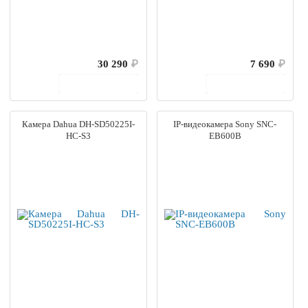
30 290
₽
7 690
₽
В корзину
В корзину
Камера Dahua DH-SD50225I-
IP-видеокамера Sony SNC-
HC-S3
EB600B