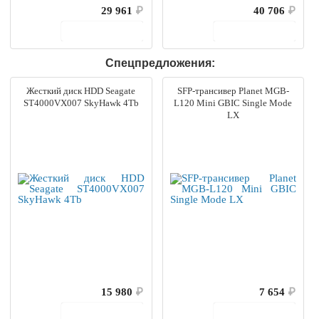
29 961
₽
40 706
₽
В корзину
В корзину
Спецпредложения:
Жесткий диск HDD Seagate
SFP-трансивер Planet MGB-
ST4000VX007 SkyHawk 4Tb
L120 Mini GBIC Single Mode
LX
15 980
₽
7 654
₽
В корзину
В корзину