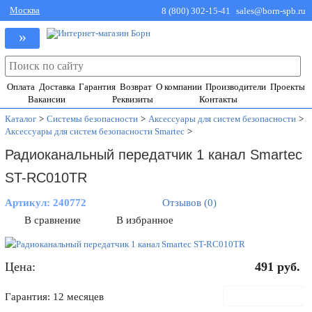
Москва
8 (800) 302-15-41
sales@born-spb.ru
»
Оплата
Доставка
Гарантия
Возврат
О компании
Производители
Проекты
Вакансии
Реквизиты
Контакты
Каталог
>
Системы безопасности
>
Аксессуары для систем безопасности
>
Аксессуары для систем безопасности Smartec
>
Радиоканальный передатчик 1 канал Smartec
ST-RC010TR
Артикул:
240772
Отзывов (0)
В сравнение
В избранное
Цена:
491
руб.
В корзину
Гарантия: 12 месяцев