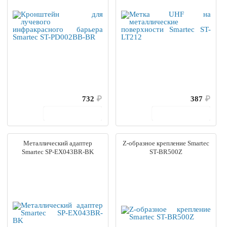
732
₽
387
₽
В корзину
В корзину
Металлический адаптер
Z-образное крепление Smartec
Smartec SP-EX043BR-BK
ST-BR500Z