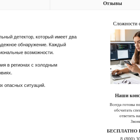
Отзывы
Сложности 
ный детектор, который имеет два
надежное обнаружение. Каждый
циональные возможности.
ия в регионах с холодным
овиях.
х опасных ситуаций.
Наши конс
Всегда готовы п
обсчитать сп
ответить н
Звон
БЕСПЛАТНО 
8 (800) 3