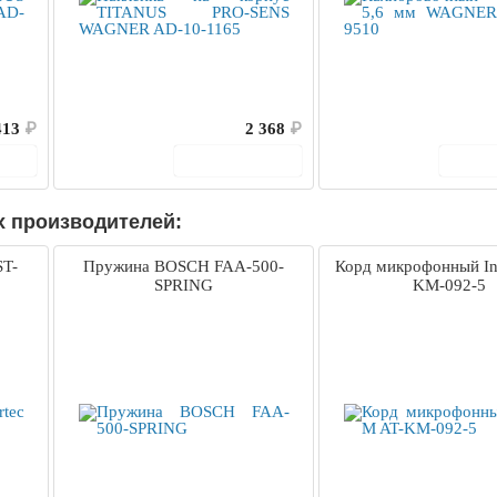
413
₽
2 368
₽
ину
В корзину
В 
х производителей:
ST-
Пружина BOSCH FAA-500-
Корд микрофонный In
SPRING
KM-092-5