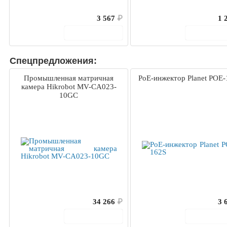
3 567
₽
1 
В корзину
В корз
Спецпредложения:
Промышленная матричная
PoE-инжектор Planet POE-
камера Hikrobot MV-CA023-
10GC
34 266
₽
3 
В корзину
В корз