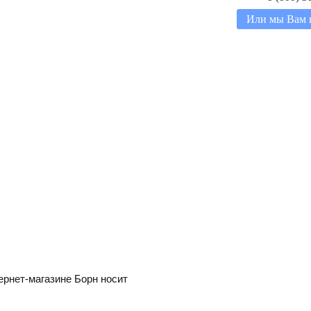
Или мы Вам 
ернет-магазине Борн носит