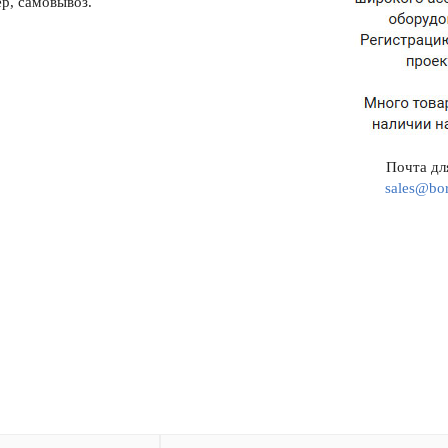
р, самовывоз.
Почта для
sales@bor