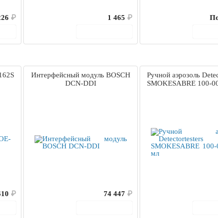
226
₽
1 465
₽
По
ину
В корзину
В 
162S
Интерфейсный модуль BOSCH
Ручной аэрозоль Detect
DCN-DDI
SMOKESABRE 100-00
610
₽
74 447
₽
ину
В корзину
В 