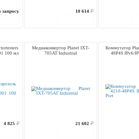
 запросу.
10 614
₽
корзину
В корзину
ortesters
Медиаконвертор Planet IXT-
Коммутатор Pla
1 100 мл
705AT Industrial
48P4S IPv6/IP
4 825
₽
21 602
₽
корзину
В корзину