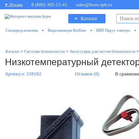
▼ Москва
8 (800) 302-15-41
sales@born-spb.ru
»
Каталог
Спецпредложения
Видеокамеры Redline
ИБП Парус электро
Каталог
>
Системы безопасности
>
Аксессуары для систем безопасности
>
Низкотемпературный детект
Артикул:
239102
Отзывов (0)
В сравнени