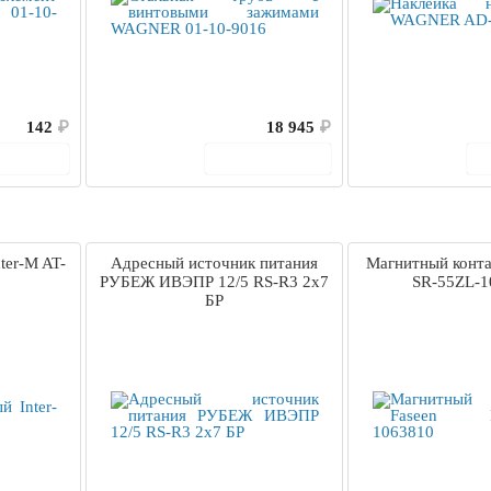
142
₽
18 945
₽
корзину
В корзину
ter-M AT-
Адресный источник питания
Магнитный конта
РУБЕЖ ИВЭПР 12/5 RS-R3 2х7
SR-55ZL-1
БР