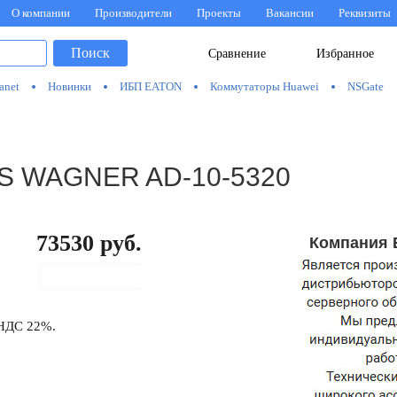
О компании
Производители
Проекты
Вакансии
Реквизиты
Поиск
Сравнение
Избранное
anet
Новинки
ИБП EATON
Коммутаторы Huawei
NSGate
NS WAGNER AD-10-5320
73530
руб.
Компания 
В корзину
 НДС 22%.