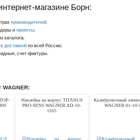
интернет-магазине Борн:
нтрах
производителей
;
ндеры и
проекты
;
з каталога;
 с
доставкой
по всей России;
ладные, счет-фактуры.
от WAGNER:
 TOP-
Наклейка на корпус TITANUS
Калибровочный элеме
300
PRO-SENS WAGNER AD-10-
WAGNER 01-10-
1165