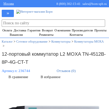
Москва
8 (800) 302-15-41
sales@born-spb.ru
»
Оплата
Доставка
Гарантия
Возврат
О компании
Производители
Проекты
Вакансии
Реквизиты
Контакты
Каталог
>
Сетевое оборудование
>
Коммутаторы
>
Коммутаторы MOXA
>
12-портовый коммутатор L2 MOXA TN-4512B-
8P-4G-CT-T
Артикул:
236744
Отзывов (0)
В сравнение
В избранное