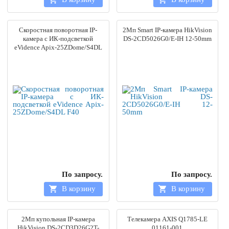
Скоростная поворотная IP-
2Мп Smart IP-камера HikVision
камера с ИК-подсветкой
DS-2CD5026G0/E-IH 12-50mm
eVidence Apix-25ZDome/S4DL
F40
По запросу.
По запросу.
В корзину
В корзину
2Мп купольная IP-камера
Телекамера AXIS Q1785-LE
HikVision DS-2CD3D26G2T-
01161-001