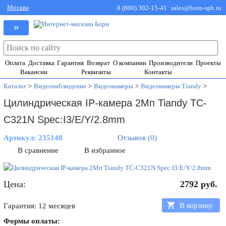
Москва
8 (800) 302-15-41
sales@born-spb.ru
»
Оплата
Доставка
Гарантия
Возврат
О компании
Производители
Проекты
Вакансии
Реквизиты
Контакты
Каталог
>
Видеонаблюдение
>
Видеокамеры
>
Видеокамеры Tiandy
>
Цилиндрическая IP-камера 2Мп Tiandy TC-
C321N Spec:I3/E/Y/2.8mm
Артикул:
235148
Отзывов (0)
В сравнение
В избранное
Цена:
2792
руб.
В корзину
Гарантия: 12 месяцев
Формы оплаты: