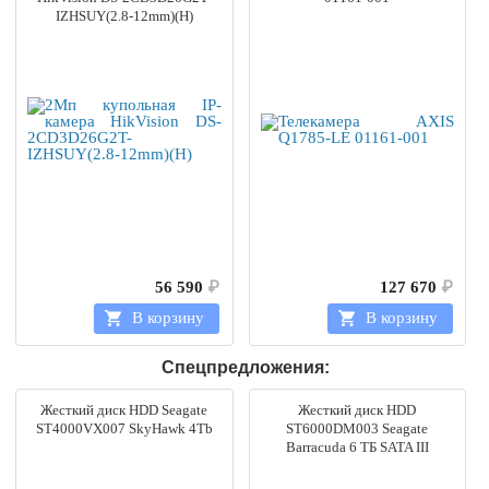
IZHSUY(2.8-12mm)(H)
56 590
₽
127 670
₽
В корзину
В корзину
Спецпредложения:
Жесткий диск HDD Seagate
Жесткий диск HDD
ST4000VX007 SkyHawk 4Tb
ST6000DM003 Seagate
Barracuda 6 ТБ SATA III