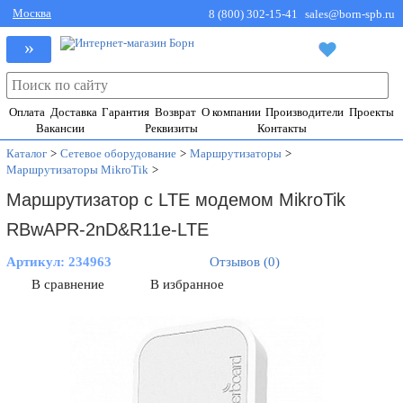
Москва
8 (800) 302-15-41
sales@born-spb.ru
»
Оплата
Доставка
Гарантия
Возврат
О компании
Производители
Проекты
Вакансии
Реквизиты
Контакты
Каталог
>
Сетевое оборудование
>
Маршрутизаторы
>
Маршрутизаторы MikroTik
>
Маршрутизатор с LTE модемом MikroTik
RBwAPR-2nD&R11e-LTE
Артикул:
234963
Отзывов (0)
В сравнение
В избранное