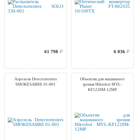
61 798
₽
6 036
₽
В корзину
В корзину
Аэрозоль Detectortesters
Объектив для машинного
SMOKESABRE 01-001
зрения Hikrobot MVL-
KF1228M-12MP