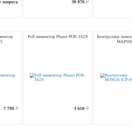
 запросу.
30 876
₽
корзину
В корзину
жектор
PoE-инжектор Planet POE-162S
Контроллер пане
65
MAP500
7 799
₽
3 610
₽
корзину
В корзину