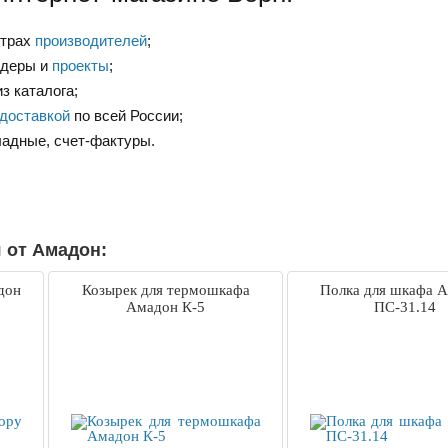
нтрах
производителей
;
ндеры и
проекты
;
з каталога;
доставкой
по всей России;
ладные, счет-фактуры.
 от Амадон:
дон
Козырек для термошкафа
Полка для шкафа 
Амадон К-5
ПС-31.14