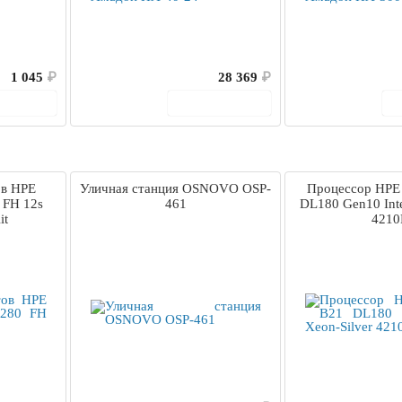
1 045
₽
28 369
₽
корзину
В корзину
ов HPE
Уличная станция OSNOVO OSP-
Процессор HPE
 FH 12s
461
DL180 Gen10 Inte
it
4210