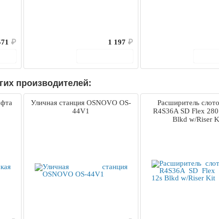
571
₽
1 197
₽
ину
В корзину
В 
гих производителей:
уфта
Уличная станция OSNOVO OS-
Расширитель слот
44V1
R4S36A SD Flex 280
Blkd w/Riser K