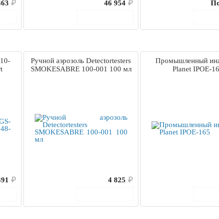
463
₽
46 954
₽
По
ину
В корзину
В 
10-
Ручной аэрозоль Detectortesters
Промышленный ин
t
SMOKESABRE 100-001 100 мл
Planet IPOE-1
391
₽
4 825
₽
ину
В корзину
В 