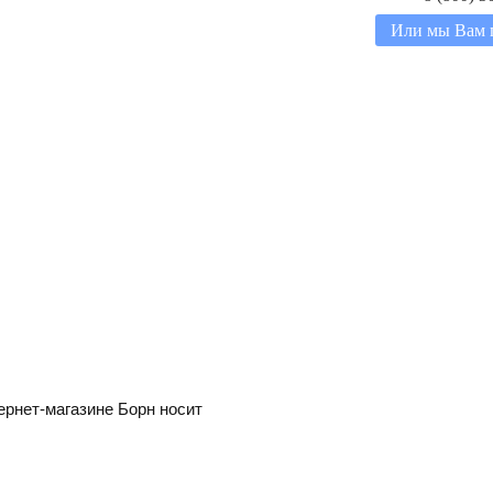
Или мы Вам 
ернет-магазине Борн носит