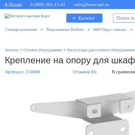
▼ Москва
8 (800) 302-15-41
sales@born-spb.ru
»
Каталог
Спецпредложения
Видеокамеры Redline
ИБП Парус электро
Каталог
>
Сетевое оборудование
>
Аксессуары для сетевого оборудования
Крепление на опору для шка
Артикул:
234608
Отзывов (0)
В сравнени