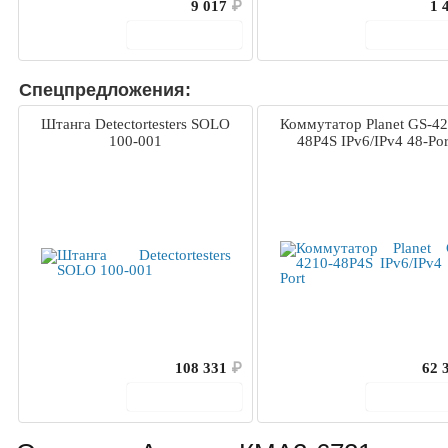
9 017
₽
1 
В корзину
В корз
Спецпредложения:
Штанга Detectortesters SOLO
Коммутатор Planet GS-42
100-001
48P4S IPv6/IPv4 48-Por
108 331
₽
62 
В корзину
В корз