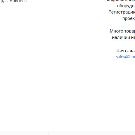
р, самовывоз.
Почта для
sales@bor