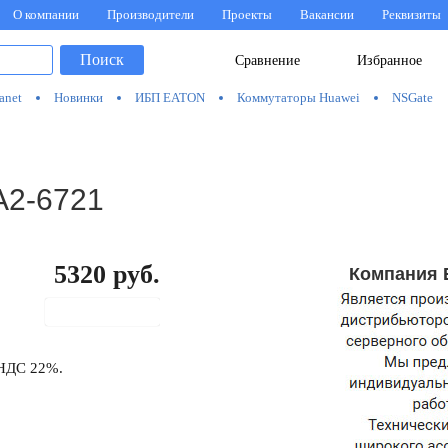
О компании
Производители
Проекты
Вакансии
Реквизиты
Поиск
Сравнение
Избранное
anet
Новинки
ИБП EATON
Коммутаторы Huawei
NSGate
А2-6721
5320
руб.
Компания 
В корзину
 НДС 22%.