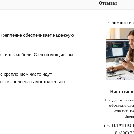
Отзывы
Сложности 
 крепление обеспечивает надежную
 типов мебели. С его помощью, вы
с креплением часто идут
ыть выполнена самостоятельно.
Наши конс
Всегда готовы п
обсчитать сп
ответить н
Звон
БЕСПЛАТНО 
8 (800) 3