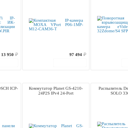
13 950
₽
97 494
₽
корзину
В корзину
OSCH ICP-
Коммутатор Planet GS-4210-
Распылитель Det
24P2S IPv4 24-Port
SOLO 33