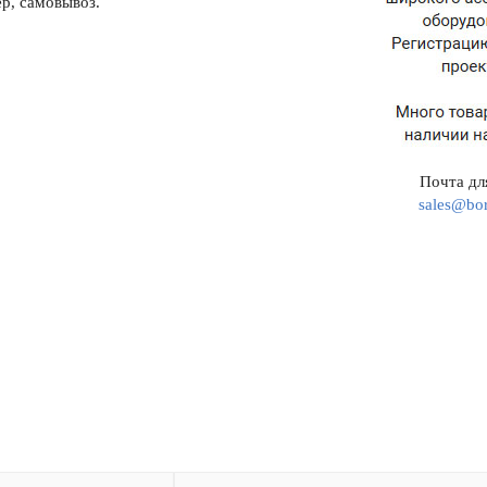
р, самовывоз.
Почта для
sales@bor