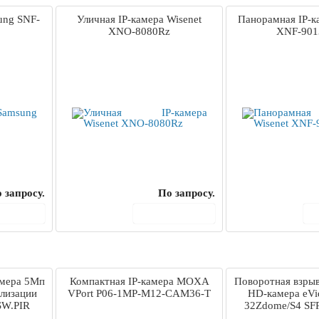
ung SNF-
Уличная IP-камера Wisenet
Панорамная IP-к
XNO-8080Rz
XNF-901
 запросу.
По запросу.
корзину
В корзину
амера 5Мп
Компактная IP-камера MOXA
Поворотная взры
ализации
VPort P06-1MP-M12-CAM36-T
HD-камера eVi
SW.PIR
32Zdome/S4 SF