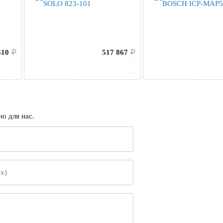
610
₽
517 867
₽
ину
В корзину
В 
о для нас.