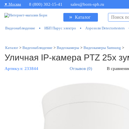
▼ Москва
8 (800) 302-15-41
sales@born-spb.ru
»
Каталог
Видеонаблюдение
ИБП Парус электро
Аэрозоли Detectortesters
Каталог
>
Видеонаблюдение
>
Видеокамеры
>
Видеокамеры Samsung
>
Уличная IP-камера PTZ 25х з
Артикул:
233844
Отзывов (0)
В сравнени