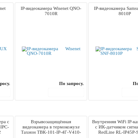
net
IP-видеокамера Wisenet QNO-
IP-видеокамера Sams
7010R
8010P
росу.
По запросу.
По
ину
В корзину
В 
ера с
Взрывозащищённая
Внутренняя WiFi IP-к
IPC-
видеокамера в термокожухе
с ИК-датчиком сигн
2
Тахион ТВК-101-IP-4Г-V410-
RedLine RL-IP45P-
24VDC/AC Ex