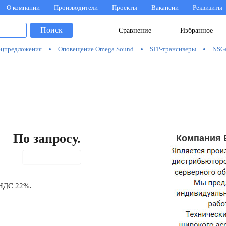
О компании
Производители
Проекты
Вакансии
Реквизиты
Поиск
Сравнение
Избранное
цпредложения
Оповещение Omega Sound
SFP-трансиверы
NSG
По запросу.
Компания 
В корзину
 НДС 22%.