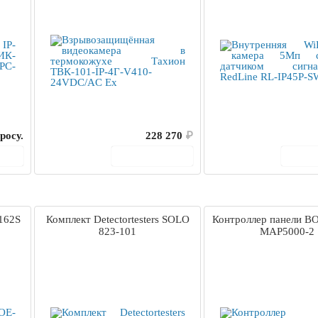
росу.
228 270
₽
ину
В корзину
В 
162S
Комплект Detectortesters SOLO
Контроллер панели B
823-101
MAP5000-2