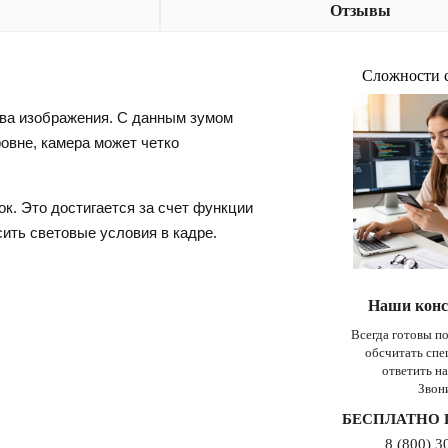
Отзывы
Сложности 
тва изображения. С данным зумом
овне, камера может четко
ок. Это достигается за счет функции
ить световые условия в кадре.
Наши конс
Всегда готовы п
обсчитать сп
ответить н
Звон
БЕСПЛАТНО 
8 (800) 3