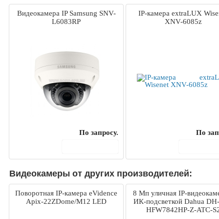
Видеокамера IP Samsung SNV-
IP-камера extraLUX Wise
L6083RP
XNV-6085z
По запросу.
По зап
В корзину
В корз
Видеокамеры от других производителей:
Поворотная IP-камера eVidence
8 Mп уличная IP-видеокам
Apix-22ZDome/M12 LED
ИК-подсветкой Dahua DH-
HFW7842HP-Z-ATC-S