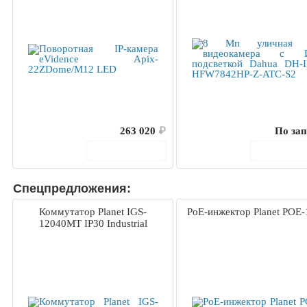
263 020
₽
По зап
В корзину
В корз
Спецпредложения:
Коммутатор Planet IGS-
PoE-инжектор Planet POE-
12040MT IP30 Industrial