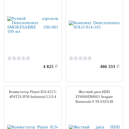
4 825
₽
406 333
₽
В корзину
В корзину
Коммутатор Planet IGS-4215-
Жесткий диск HDD
4P4T2S IP30 Industrial L2/L4
ST6000DM003 Seagate
Barracuda 6 ТБ SATA III