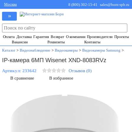
Москва
8 (800) 302-15-41
sales@born-spb.ru
»
Оплата
Доставка
Гарантия
Возврат
О компании
Производители
Проекты
Вакансии
Реквизиты
Контакты
Каталог
>
Видеонаблюдение
>
Видеокамеры
>
Видеокамеры Samsung
>
IP-камера 6МП Wisenet XND-8083RVz
Артикул:
233642
Отзывов (0)
В сравнение
В избранное