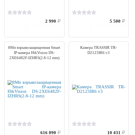
2 990
₽
5 500
₽
В корзину
В корзину
8Мп взрывозащищенная Smart
Камера TRASSIR TR-
IP-камера HikVision DS-
D2123IR6 v3
2XE6482F-IZHRS(2.8-12 mm)
616 090
₽
10 431
₽