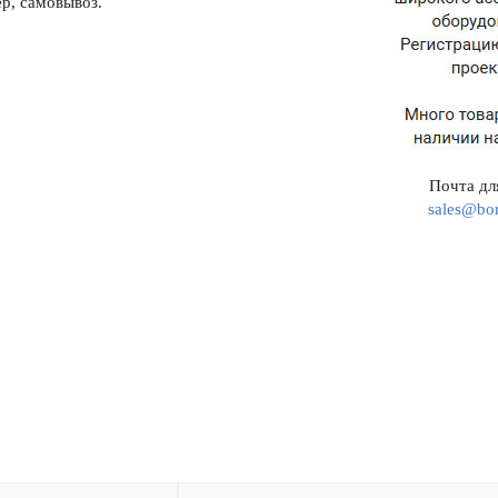
р, самовывоз.
Почта для
sales@bor