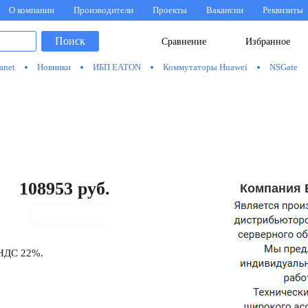
О компании
Производители
Проекты
Вакансии
Реквизиты
Поиск
Сравнение
Избранное
anet
Новинки
ИБП EATON
Коммутаторы Huawei
NSGate
108953
руб.
Компания 
В корзину
 НДС 22%.