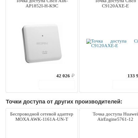
Точка доступа Cisco AIR-
Точка доступа Cisco
AP1852I-H-K9C
C9120AXE-E
42 026
₽
133 
В корзину
В корз
Точки доступа от других производителей:
Беспроводной сетевой адаптер
Точка доступа Huawei
MOXA AWK-1161A-UN-T
AirEngine5761-12