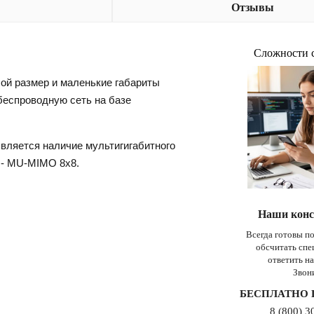
Отзывы
Сложности 
ой размер и маленькие габариты
беспроводную сеть на базе
вляется наличие мультигигабитного
 - MU-MIMO 8x8.
Наши конс
Всегда готовы п
обсчитать сп
ответить н
Звон
БЕСПЛАТНО 
8 (800) 3