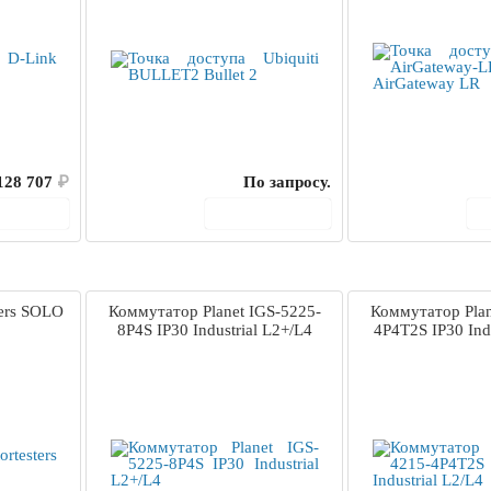
128 707
₽
По запросу.
корзину
В корзину
ters SOLO
Коммутатор Planet IGS-5225-
Коммутатор Plan
8P4S IP30 Industrial L2+/L4
4P4T2S IP30 Indu