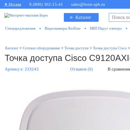
▼ Москва
8 (800) 302-15-41
sales@born-spb.ru
»
Каталог
Спецпредложения
Видеокамеры Redline
ИБП Парус электро
Каталог
>
Сетевое оборудование
>
Точки доступа
>
Точки доступа Cisco
>
Точка доступа Cisco C9120AXI
Артикул:
233243
Отзывов (0)
В сравнени