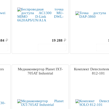
484
₽
19 288
₽
ину
В корзину
В 
ers
Медиаконвертор Planet IXT-
Комплект Detectortes
705AT Industrial
812-101