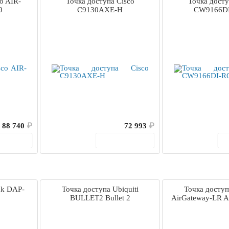
o AIR-
Точка доступа Cisco
Точка досту
9
C9130AXE-H
CW9166D
88 740
₽
72 993
₽
корзину
В корзину
nk DAP-
Точка доступа Ubiquiti
Точка доступ
BULLET2 Bullet 2
AirGateway-LR A