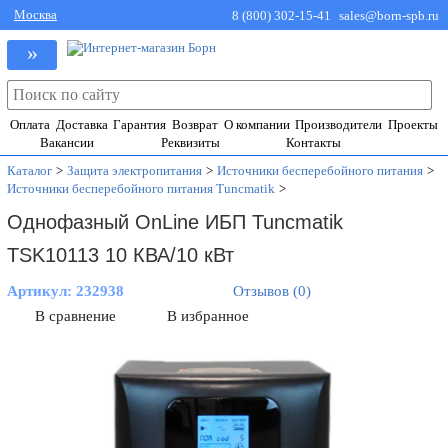
Москва
8 (800) 302-15-41
sales@born-spb.ru
»
Оплата
Доставка
Гарантия
Возврат
О компании
Производители
Проекты
Вакансии
Реквизиты
Контакты
Каталог
>
Защита электропитания
>
Источники бесперебойного питания
>
Источники бесперебойного питания Tuncmatik
>
Однофазный OnLine ИБП Tuncmatik
TSK10113 10 КВА/10 кВт
Артикул:
232938
Отзывов (0)
В сравнение
В избранное