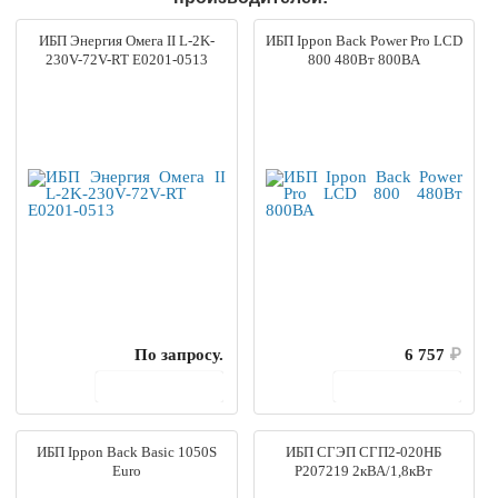
ИБП Энергия Омега II L-2K-
ИБП Ippon Back Power Pro LCD
230V-72V-RT Е0201-0513
800 480Вт 800ВА
По запросу.
6 757
₽
В корзину
В корзину
ИБП Ippon Back Basic 1050S
ИБП СГЭП СГП2-020НБ
Euro
Р207219 2кВА/1,8кВт