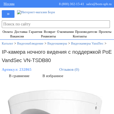
Москва
8 (800) 302-15-41
sales@born-spb.ru
»
Оплата
Доставка
Гарантия
Возврат
О компании
Производители
Проекты
Вакансии
Реквизиты
Контакты
Каталог
>
Видеонаблюдение
>
Видеокамеры
>
Видеокамеры VandSec
>
IP-камера ночного видения с поддержкой PoE
VandSec VN-TSDB80
Артикул:
232865
Отзывов (0)
В сравнение
В избранное