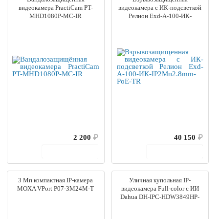
видеокамера PractiCam PT-
видеокамера с ИК-подсветкой
MHD1080P-MC-IR
Релион Exd-А-100-ИК-
IP2Мп2.8mm-PoE-TR
2 200
₽
40 150
₽
В корзину
В корзину
3 Мп компактная IP-камера
Уличная купольная IP-
MOXA VPort P07-3M24M-T
видеокамера Full-color с ИИ
Dahua DH-IPC-HDW3849HP-
ZAS-PV-S5