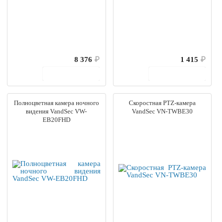
8 376
₽
1 415
₽
В корзину
В корзину
Полноцветная камера ночного
Скоростная PTZ-камера
видения VandSec VW-
VandSec VN-TWBE30
EB20FHD