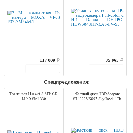
117 009
₽
35 063
₽
В корзину
В корзину
Спецпредложения:
Трансивер Huawei S-SFP-GE-
Жесткий диск HDD Seagate
LH40-SM1330
ST4000VX007 SkyHawk 4Tb