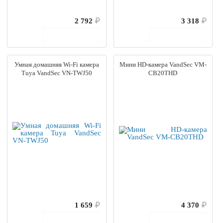
2 792
₽
3 318
₽
В корзину
В корзину
Умная домашняя Wi-Fi камера
Мини HD-камера VandSec VM-
Tuya VandSec VN-TWJ50
CB20THD
1 659
₽
4 370
₽
В корзину
В корзину