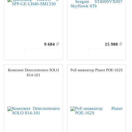
9 684
₽
15 980
₽
В корзину
В корзину
Комплект Detectortesters SOLO
PoE-инжектор Planet POE-162S
814-101