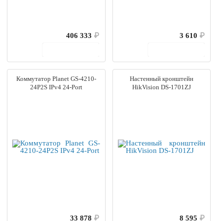
406 333
₽
3 610
₽
В корзину
В корзину
Коммутатор Planet GS-4210-
Настенный кронштейн
24P2S IPv4 24-Port
HikVision DS-1701ZJ
33 878
₽
8 595
₽