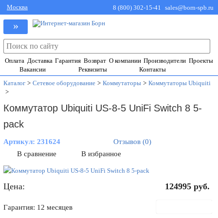
Москва
8 (800) 302-15-41
sales@born-spb.ru
»
Оплата
Доставка
Гарантия
Возврат
О компании
Производители
Проекты
Вакансии
Реквизиты
Контакты
Каталог
>
Сетевое оборудование
>
Коммутаторы
>
Коммутаторы Ubiquiti
>
Коммутатор Ubiquiti US-8-5 UniFi Switch 8 5-
pack
Артикул:
231624
Отзывов (0)
В сравнение
В избранное
Цена:
124995
руб.
В корзину
Гарантия: 12 месяцев