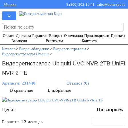
Москва
8 (800) 302-15-41
sales@born-spb.ru
»
Оплата
Доставка
Гарантия
Возврат
О компании
Производители
Проекты
Вакансии
Реквизиты
Контакты
Каталог
>
Видеонаблюдение
>
Видеорегистраторы
>
Видеорегистраторы Ubiquiti
>
Видеорегистратор Ubiquiti UVC-NVR-2TB UniFi
NVR 2 ТБ
Артикул:
231440
Отзывов (0)
В сравнение
В избранное
Цена:
По запросу.
В корзину
Гарантия: 12 месяцев