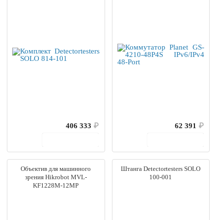
406 333
₽
62 391
₽
В корзину
В корзину
Объектив для машинного
Штанга Detectortesters SOLO
зрения Hikrobot MVL-
100-001
KF1228M-12MP