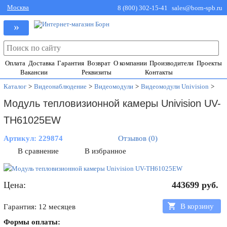
Москва
8 (800) 302-15-41
sales@born-spb.ru
»
Оплата
Доставка
Гарантия
Возврат
О компании
Производители
Проекты
Вакансии
Реквизиты
Контакты
Каталог
>
Видеонаблюдение
>
Видеомодули
>
Видеомодули Univision
>
Модуль тепловизионной камеры Univision UV-
TH61025EW
Артикул:
229874
Отзывов (0)
В сравнение
В избранное
Цена:
443699
руб.
В корзину
Гарантия: 12 месяцев
Формы оплаты: