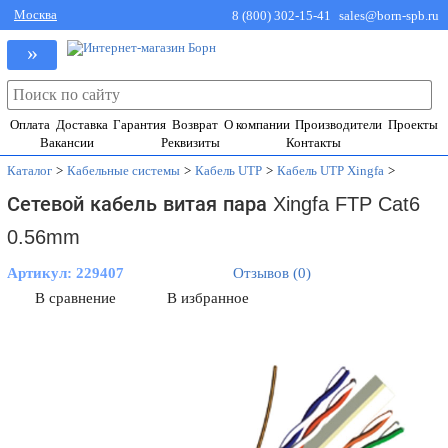
Москва
8 (800) 302-15-41
sales@born-spb.ru
»
Оплата
Доставка
Гарантия
Возврат
О компании
Производители
Проекты
Вакансии
Реквизиты
Контакты
Каталог
>
Кабельные системы
>
Кабель UTP
>
Кабель UTP Xingfa
>
Сетевой кабель витая пара Xingfa FTP Cat6
0.56mm
Артикул:
229407
Отзывов (0)
В сравнение
В избранное