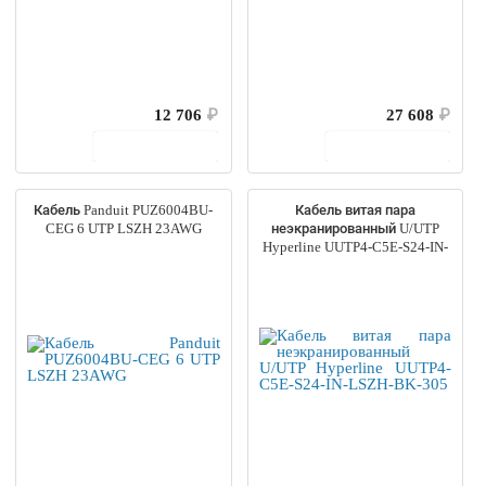
12 706
₽
27 608
₽
В корзину
В корзину
Кабель Panduit PUZ6004BU-
Кабель витая пара
CEG 6 UTP LSZH 23AWG
неэкранированный U/UTP
Hyperline UUTP4-C5E-S24-IN-
LSZH-BK-305