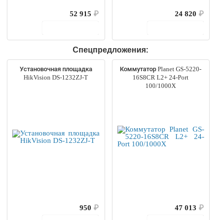
52 915
₽
24 820
₽
В корзину
В корзину
Спецпредложения:
Установочная площадка
Коммутатор Planet GS-5220-
HikVision DS-1232ZJ-T
16S8CR L2+ 24-Port
100/1000X
950
₽
47 013
₽