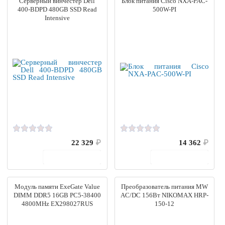
Серверный винчестер Dell
Блок питания Cisco NXA-PAC-
400-BDPD 480GB SSD Read
500W-PI
Intensive
22 329
₽
14 362
₽
В корзину
В корзину
Модуль памяти ExeGate Value
Преобразователь питания MW
DIMM DDR5 16GB PC5-38400
AC/DC 156Вт NIKOMAX HRP-
4800MHz EX298027RUS
150-12