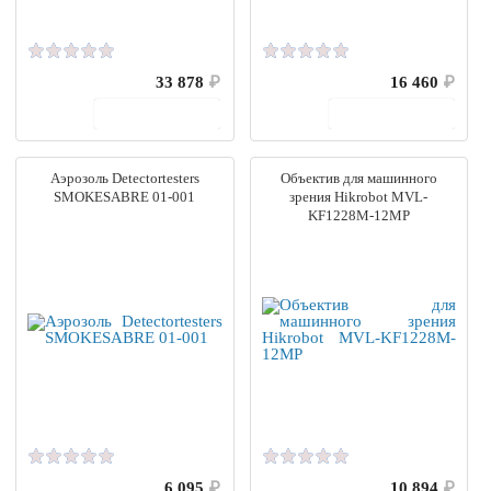
33 878
₽
16 460
₽
В корзину
В корзину
Аэрозоль Detectortesters
Объектив для машинного
SMOKESABRE 01-001
зрения Hikrobot MVL-
KF1228M-12MP
6 095
₽
10 894
₽