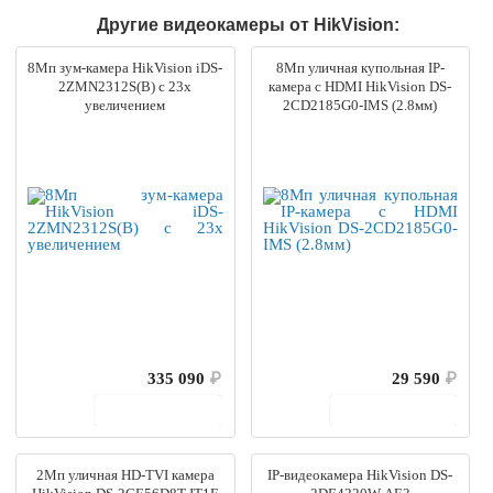
Другие видеокамеры от HikVision:
8Мп зум-камера HikVision iDS-
8Мп уличная купольная IP-
2ZMN2312S(B) с 23х
камера с HDMI HikVision DS-
увеличением
2CD2185G0-IMS (2.8мм)
335 090
₽
29 590
₽
В корзину
В корзину
2Мп уличная HD-TVI камера
IP-видеокамера HikVision DS-