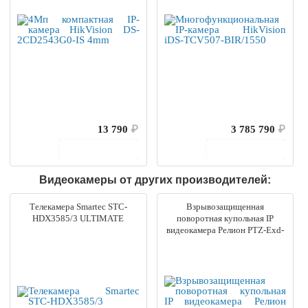
13 790
₽
3 785 790
₽
В корзину
В корзину
Видеокамеры от других производителей:
Телекамера Smartec STC-
Взрывозащищенная
HDX3585/3 ULTIMATE
поворотная купольная IP
видеокамера Релион PTZ-Exd-
М-Dome-IP-4Мп4.8-154Z-DH