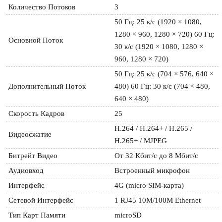
Количество Потоков
3
50 Гц: 25 к/с (1920 × 1080, 
1280 × 960, 1280 × 720) 60 Гц: 
Основной Поток
30 к/с (1920 × 1080, 1280 × 
960, 1280 × 720)
50 Гц: 25 к/с (704 × 576, 640 × 
Дополнительный Поток
480) 60 Гц: 30 к/с (704 × 480, 
640 × 480)
Скорость Кадров
25
Н.264 / Н.264+ / Н.265 / 
Видеосжатие
Н.265+ / MJPEG
Битрейт Видео
От 32 Кбит/с до 8 Мбит/с
Аудиовход
Встроенный микрофон
Интерфейс
4G (micro SIM-карта)
Сетевой Интерфейс
1 RJ45 10M/100M Ethernet
Тип Карт Памяти
microSD