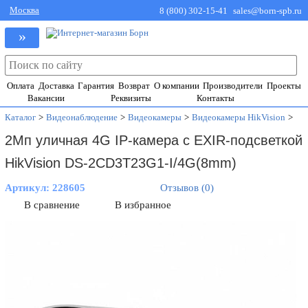
Москва
8 (800) 302-15-41
sales@born-spb.ru
»
Оплата
Доставка
Гарантия
Возврат
О компании
Производители
Проекты
Вакансии
Реквизиты
Контакты
Каталог
>
Видеонаблюдение
>
Видеокамеры
>
Видеокамеры HikVision
>
2Мп уличная 4G IP-камера с EXIR-подсветкой
HikVision DS-2CD3T23G1-I/4G(8mm)
Артикул:
228605
Отзывов (0)
В сравнение
В избранное