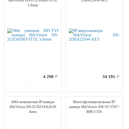
HikVision DS-2CE56D8T-IT1E
2DE4220W-AE3
3.6mm
4 290
₽
34 191
₽
В корзину
В корзину
4Мп компактная IP-камера
Многофункциональная IP-
HikVision DS-2CD2543G0-IS
камера HikVision iDS-TCV507-
4mm
BIR/1550