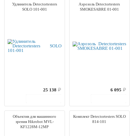
Удлинитель Detectortesters
Аэрозоль Detectortesters
SOLO 101-001
SMOKESABRE 01-001
25 138
₽
6 095
₽
В корзину
В корзину
Объектив для машинного
Комплект Detectortesters SOLO
зрения Hikrobot MVL-
814-101
KF1228M-12MP