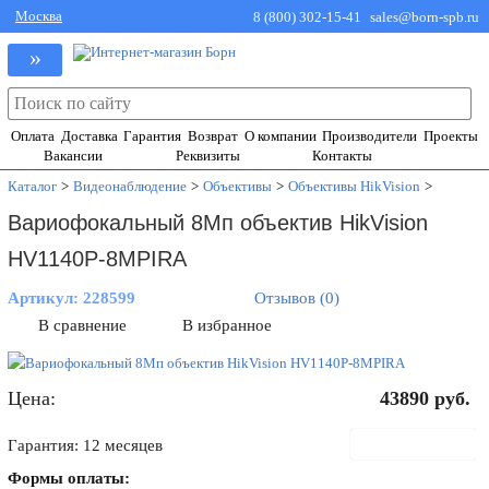
Москва
8 (800) 302-15-41
sales@born-spb.ru
»
Оплата
Доставка
Гарантия
Возврат
О компании
Производители
Проекты
Вакансии
Реквизиты
Контакты
Каталог
>
Видеонаблюдение
>
Объективы
>
Объективы HikVision
>
Вариофокальный 8Мп объектив HikVision
HV1140P-8MPIRA
Артикул:
228599
Отзывов (0)
В сравнение
В избранное
Цена:
43890
руб.
В корзину
Гарантия: 12 месяцев
Формы оплаты: