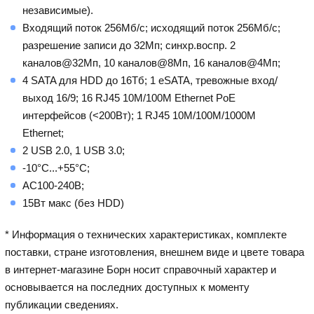
независимые).
Входящий поток 256Мб/с; исходящий поток 256Мб/с;
разрешение записи до 32Мп; синхр.воспр. 2
каналов@32Мп, 10 каналов@8Мп, 16 каналов@4Мп;
4 SATA для HDD до 16Тб; 1 eSATA, тревожные вход/
выход 16/9; 16 RJ45 10M/100M Ethernet PoE
интерфейсов (<200Вт); 1 RJ45 10M/100M/1000M
Ethernet;
2 USB 2.0, 1 USB 3.0;
-10°C...+55°C;
АC100-240В;
15Вт макс (без HDD)
* Информация о технических характеристиках, комплекте
поставки, стране изготовления, внешнем виде и цвете товара
в интернет-магазине Борн носит справочный характер и
основывается на последних доступных к моменту
публикации сведениях.