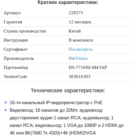
Краткие характеристики:
Артикул
228575
Гарантия
12 месяцев
.
Страна производства
Китай
Инструкция
В комплекте.
Сертификат
Посмотреть
Производитель
HikVision
Партнамбер
DS-7716NI-M4/16P
VendorCode
303616303
Технические характеристики:
16-ти канальный IP-видеорегистратор c PoE
Видеовход: 16 каналов до 32Мп; аудиовход:
двустороннее аудио 1 канал RCA; аудиовыход: 1
канал RCA; видеовыход: 1 VGA до 1080Р и 2 HDMI до
4К или 8K(7680 ?х 4320)+4К (HDMI2/VGA