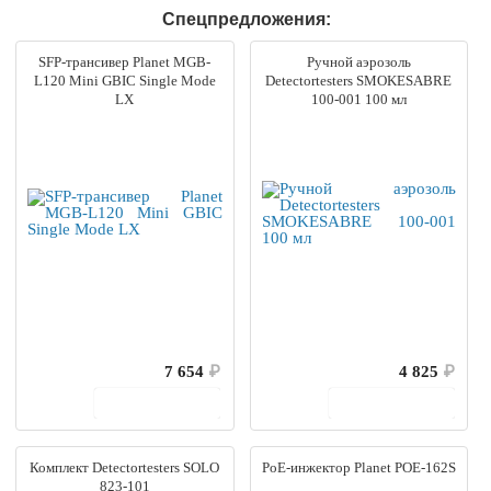
Спецпредложения:
SFP-трансивер Planet MGB-
Ручной аэрозоль
L120 Mini GBIC Single Mode
Detectortesters SMOKESABRE
LX
100-001 100 мл
7 654
₽
4 825
₽
В корзину
В корзину
Комплект Detectortesters SOLO
PoE-инжектор Planet POE-162S
823-101