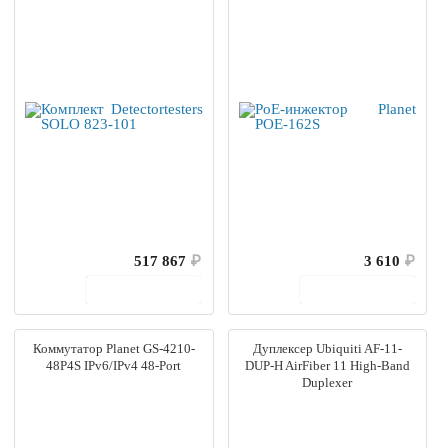
517 867
₽
3 610
₽
В корзину
В корзину
Коммутатор Planet GS-4210-
Дуплексер Ubiquiti AF-11-
48P4S IPv6/IPv4 48-Port
DUP-H AirFiber 11 High-Band
Duplexer