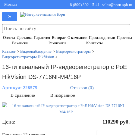
Москва
8 (800) 302-15-41
sales@born-spb.ru
»
Оплата
Доставка
Гарантия
Возврат
О компании
Производители
Проекты
Вакансии
Реквизиты
Контакты
Каталог
>
Видеонаблюдение
>
Видеорегистраторы
>
Видеорегистраторы HikVision
>
16-ти канальный IP-видеорегистратор c PoE
HikVision DS-7716NI-M4/16P
Артикул:
228575
Отзывов (0)
В сравнение
В избранное
Цена:
110290
руб.
В корзину
Гарантия: 12 месяцев