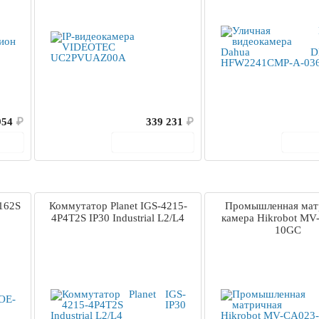
954
₽
339 231
₽
ину
В корзину
В 
162S
Коммутатор Planet IGS-4215-
Промышленная мат
4P4T2S IP30 Industrial L2/L4
камера Hikrobot MV
10GC