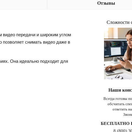
Отзывы
Сложности 
м видео передачи и широким углом
о позволяет снимать видео даже в
виях. Она идеально подходит для
Наши конс
Всегда готовы п
обсчитать сп
ответить н
Звон
БЕСПЛАТНО 
8 (800) 3