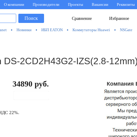
О компании
Производители
Проекты
Вакансии
Реквизиты
Поиск
Сравнение
Избранное
anet
Новинки
ИБП EATON
Коммутаторы Huawei
NSGate
on DS-2CD2H43G2-IZS(2.8-12mm)
34890
руб.
Компания 
В корзину
 НДС 22%.