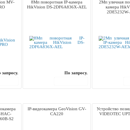
ion MV-
8Мп поворотная IP-камера
2Мп уличная по
RO
HikVision DS-2DF6A836X-AEL
камера HikV
2DE5232W-
 запросу.
По запросу.
корзину
В корзину
окамера
IP-видеокамера GeoVision GV-
Устройство пози
H-HAC-
CA220
VIDEOTEC UPT
60B-S2