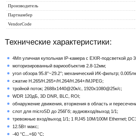
Производитель
Партнамбер
VendorCode
Технические характеристики:
4Мп уличная купольная IP-камера с EXIR-подсветкой до 3
моторизированный вариообъектив 2.8-12мм;
угол обзора 95.8°~29.2°; механический ИК-фильтр; 0.005л
сжатие H.265/H.265+/H.264/H.264+/MJPEG;
тройной поток; 2688х1440@20к/с, 1920х1080@25к/с;
WDR 120дБ, 3D DNR, BLC, ROI;
обнаружение движения, вторжения в область и пересечен
слот для microSD до 256Гб; аудиовход/выход 1/1;
тревожные вход/выход 1/1; 1 RJ45 10M/100M Ethernet; DC
12.5Вт макс;
-40 °C...+60 °C;