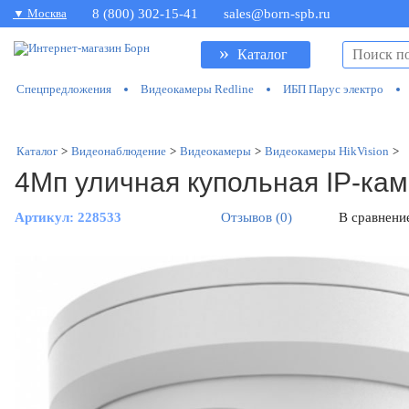
▼ Москва
8 (800) 302-15-41
sales@born-spb.ru
»
Каталог
Спецпредложения
Видеокамеры Redline
ИБП Парус электро
Каталог
>
Видеонаблюдение
>
Видеокамеры
>
Видеокамеры HikVision
>
4Мп уличная купольная IP-кам
Артикул:
228533
Отзывов (0)
В сравнени