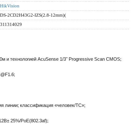
HikVision
DS-2CD2H43G2-IZS(2.8-12mm)(
311314029
0м и технологией AcuSense 1/3" Progressive Scan CMOS;
к@F1.6;
ия линии; классификация «человек/ТС»;
12В± 25%/PoE(802.3af);