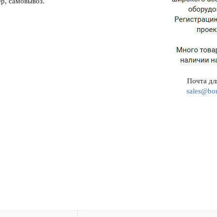
р, самовывоз.
Почта для
sales@bor