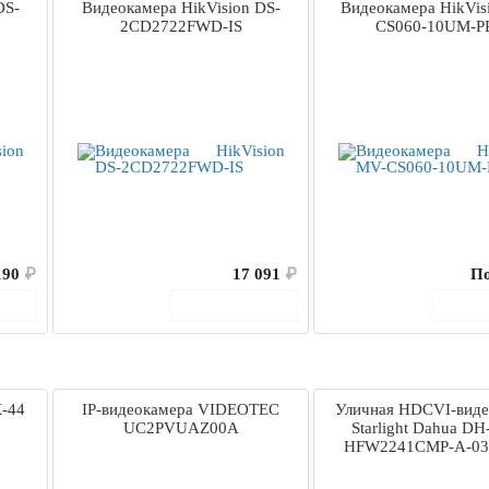
DS-
Видеокамера HikVision DS-
Видеокамера HikVis
2CD2722FWD-IS
CS060-10UM-P
190
₽
17 091
₽
По
ину
В корзину
В 
-44
IP-видеокамера VIDEOTEC
Уличная HDCVI-виде
UC2PVUAZ00A
Starlight Dahua D
HFW2241CMP-A-03