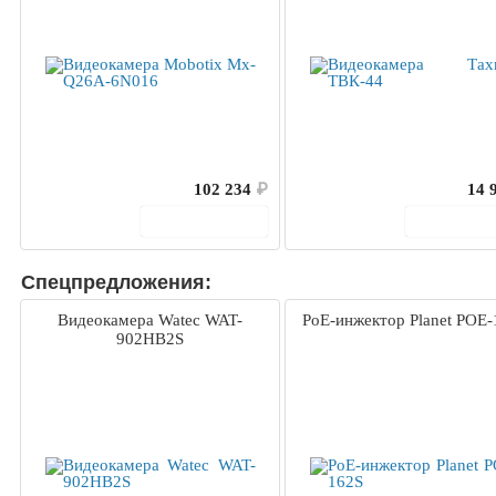
102 234
₽
14 
В корзину
В корз
Спецпредложения:
Видеокамера Watec WAT-
PoE-инжектор Planet POE-
902HB2S