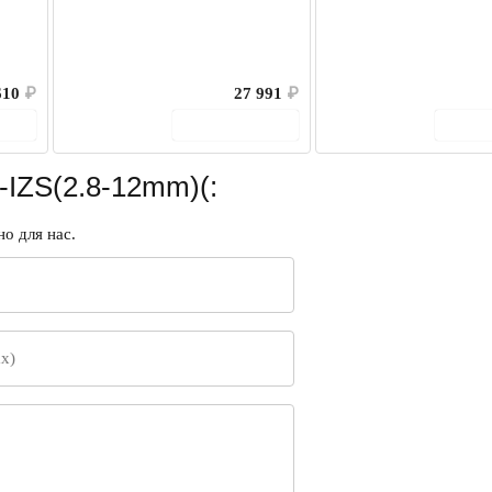
610
₽
27 991
₽
ину
В корзину
В 
IZS(2.8-12mm)(:
о для нас.