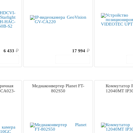
6 433
₽
17 994
₽
корзину
В корзину
ричная
Медиаконвертер Planet FT-
Коммутатор P
-CA023-
802S50
12040MT IP30 