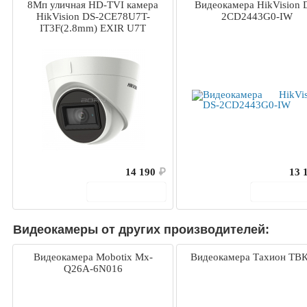
8Мп уличная HD-TVI камера
Видеокамера HikVision 
HikVision DS-2CE78U7T-
2CD2443G0-IW
IT3F(2.8mm) EXIR U7T
14 190
₽
13 
В корзину
В корз
Видеокамеры от других производителей:
Видеокамера Mobotix Mx-
Видеокамера Тахион ТВК
Q26A-6N016