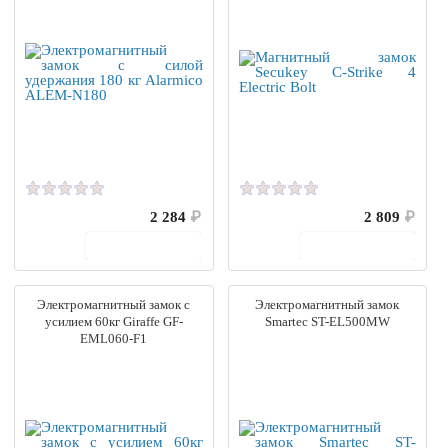
2 284
₽
2 809
₽
В корзину
В корзину
Электромагнитный замок с
Электромагнитный замок
усилием 60кг Giraffe GF-
Smartec ST-EL500MW
EML060-F1