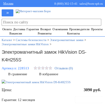
Москва
8 (800) 302-15-41
sales@born-spb.ru
»
Оплата
Доставка
Гарантия
Возврат
О компании
Производители
Проекты
Вакансии
Реквизиты
Контакты
Каталог
>
Системы безопасности
>
Электромагнитные замки
>
Электромагнитные замки HikVision
>
Электромагнитный замок HikVision DS-
K4H255S
Артикул:
228513
Отзывов (0)
В сравнение
В избранное
Цена:
3090
руб.
В корзину
Гарантия: 12 месяцев