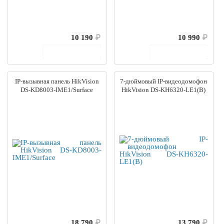
10 190
₽
10 990
₽
В корзину
В корзину
IP-вызывная панель HikVision
7-дюймовый IP-видеодомофон
DS-KD8003-IME1/Surface
HikVision DS-KH6320-LE1(B)
18 790
₽
13 790
₽