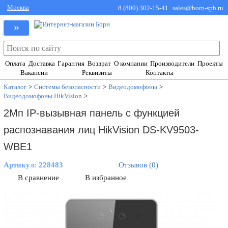
Москва
8 (800) 302-15-41
sales@born-spb.ru
»
Оплата
Доставка
Гарантия
Возврат
О компании
Производители
Проекты
Вакансии
Реквизиты
Контакты
Каталог
>
Системы безопасности
>
Видеодомофоны
>
Видеодомофоны HikVision
>
2Мп IP-вызывная панель с функцией
распознавания лиц HikVision DS-KV9503-
WBE1
Артикул:
228483
Отзывов (0)
В сравнение
В избранное