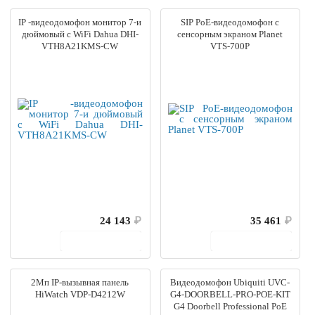
IP -видеодомофон монитор 7-и
SIP PoE-видеодомофон с
дюймовый с WiFi Dahua DHI-
сенсорным экраном Planet
VTH8A21KMS-CW
VTS-700P
24 143
₽
35 461
₽
В корзину
В корзину
2Мп IP-вызывная панель
Видеодомофон Ubiquiti UVC-
HiWatch VDP-D4212W
G4-DOORBELL-PRO-POE-KIT
G4 Doorbell Professional PoE