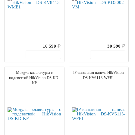
16 590
₽
30 590
₽
В корзину
В корзину
Модуль клавиатуры с
IP-вызывная панель HikVision
подсветкой HikVision DS-KD-
DS-KV6113-WPE1
KP