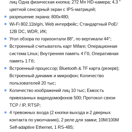
лиц Одна физическая кнопка; 2?2 Мп HD-камера; 4.3 "
цветной сенсорный экран с IPS-матрицей;
разрешение экрана: 800х480;
Wi-Fi 802.11b/g/n, Web интерфейс; Стандартный PoE/
12В DC, WDR, ИК;
Угол обзора по горизонтали 88°, по вертикали 44°;
Встроенный считыватель карт Mifare; Операционная
система Linux; Внутренняя память 4 Гб; Оперативная
память 1 Гб;
Встроенный процессор; Bluetooth & TF карта (резерв);
Встроенный динамик и микрофон; Количество
пользователей 20 тыс;
Количество изображений лиц 10 тыс; Емкость
привязанных видеодомофонов 500; Протокол связи
TCP / IP, RTSP;
4 тревожных входа (2 кнопки выхода и 2 дверных
контакта по умолчанию), 2 реле для замки; 10M/100M
Self-adaptive Ethernet, 1 RS-485;