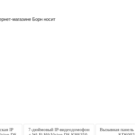
ернет-магазине Борн носит
ская IP
7-дюймовый IP-видеодомофон
Вызывная панель 
ision DS-
с Wi-Fi HikVision DS-KH6350-
KD600