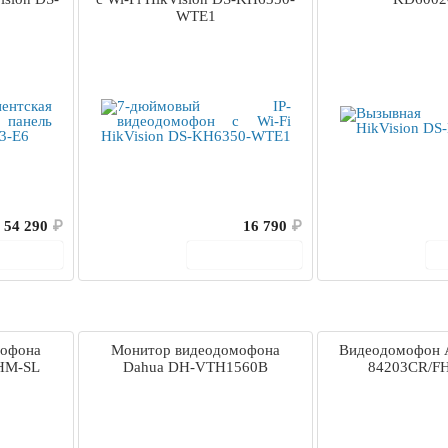
WTE1
54 290
₽
16 790
₽
корзину
В корзину
мофона
Монитор видеодомофона
Видеодомофон A
HM-SL
Dahua DH-VTH1560B
84203CR/F