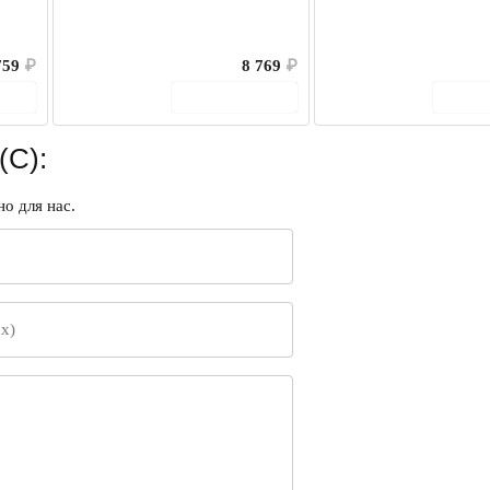
759
₽
8 769
₽
ину
В корзину
В 
(C):
о для нас.