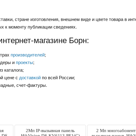
тавки, стране изготовления, внешнем виде и цвете товара в инт
ых к моменту публикации сведениях.
интернет-магазине Борн:
нтрах
производителей
;
ндеры и
проекты
;
з каталога;
ой цене с
доставкой
по всей России;
ладные, счет-фактуры.
ая
2Мп IP-вызывная панель
2 Мп многоабонент
n DS-
HikVision DS-KV6113-PE1(C)
вызывная панель HikV