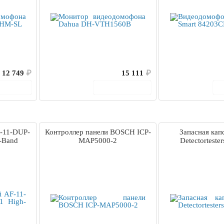
12 749
₽
15 111
₽
корзину
В корзину
F-11-DUP-
Контроллер панели BOSCH ICP-
Запасная кап
h-Band
MAP5000-2
Detectorteste