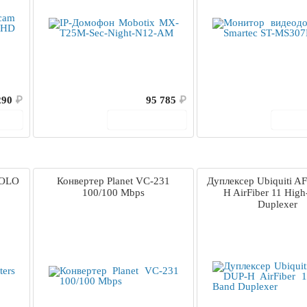
290
₽
95 785
₽
ину
В корзину
В 
SOLO
Конвертер Planet VC-231
Дуплексер Ubiquiti A
100/100 Mbps
H AirFiber 11 Hig
Duplexer