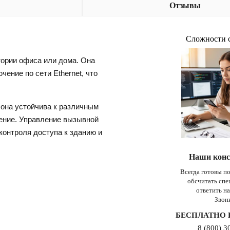
Отзывы
Сложности 
тории офиса или дома. Она
ение по сети Ethernet, что
 она устойчива к различным
ение. Управление вызывной
онтроля доступа к зданию и
Наши конс
Всегда готовы п
обсчитать сп
ответить н
Звон
БЕСПЛАТНО 
8 (800) 3