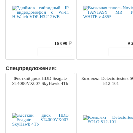
16 090
₽
9 
В корзину
В корз
Спецпредложения:
Жесткий диск HDD Seagate
Комплект Detectortesters 
ST4000VX007 SkyHawk 4Tb
812-101