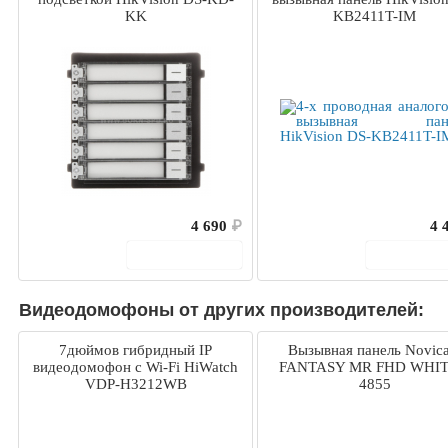
KK
KB2411T-IM
4 690
₽
4 
В корзину
В корз
Видеодомофоны от других производителей:
7дюймов гибридный IP
Вызывная панель Novic
видеодомофон с Wi-Fi HiWatch
FANTASY MR FHD WHIT
VDP-H3212WB
4855