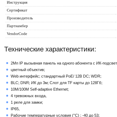
Инструкция
Сертификат
Производитель
Партнамбер
VendorCode
Технические характеристики:
2Мп IP вызывная панель на одного абонента с ИК-подсв
цветный объектив;
Web интерфейс; стандартный PoE/ 12В DC; WDR;
BLC; DNR; ИК до 3м; Слот для TF карты до 128Гб;
10M/100M Self-adaptive Ethernet;
4 тревожных входа,
1 реле для замки;
IP65,
Рабочие температурные условия (°С) : -40 до 53;