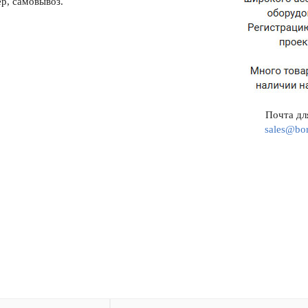
р, самовывоз.
Почта для
sales@bor