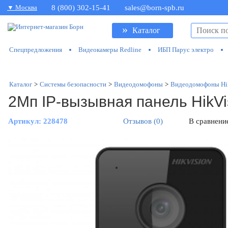
▼ Москва
8 (800) 302-15-41
sales@born-spb.ru
»
Каталог
Спецпредложения
Видеокамеры Redline
ИБП Парус электро
Каталог
>
Системы безопасности
>
Видеодомофоны
>
Видеодомофоны Hi
2Мп IP-вызывная панель HikV
Артикул:
228478
Отзывов (0)
В сравнени