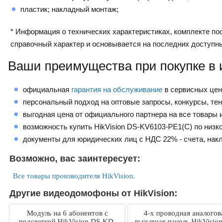
пластик; накладный монтаж;
* Информация о технических характеристиках, комплекте пос
справочный характер и основывается на последних доступн
Ваши преимущества при покупке в 
официальная
гарантия на обслуживание
в сервисных це
персональный подход на оптовые запросы, конкурсы, те
выгодная цена от официального партнера на все товары и
возможность купить HikVision DS-KV6103-PE1(C) по низк
документы для юридических лиц с НДС 22% - счета, нак
Возможно, вас заинтересует:
Все товары производителя HikVision.
Другие видеодомофоны от HikVision:
Модуль на 6 абонентов c
4-х проводная аналогов
подсветкой HikVision DS-KD-
вызывная панель HikVisio