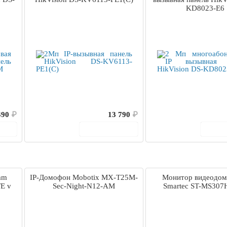
KD8023-E6
490
₽
13 790
₽
ину
В корзину
В 
am
IP-Домофон Mobotix MX-T25M-
Монитор видеодо
E v
Sec-Night-N12-AM
Smartec ST-MS307