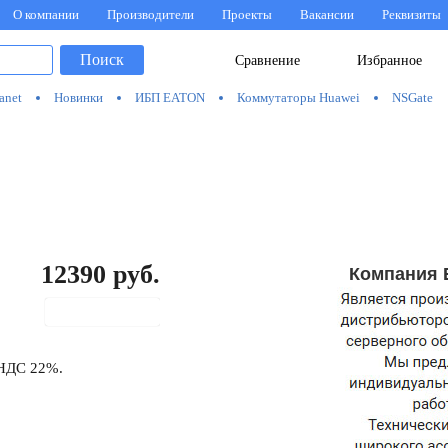
О компании
Производители
Проекты
Вакансии
Реквизиты
Поиск
Сравнение
Избранное
anet
Новинки
ИБП EATON
Коммутаторы Huawei
NSGate
12390
руб.
Компания 
В корзину
 НДС 22%.