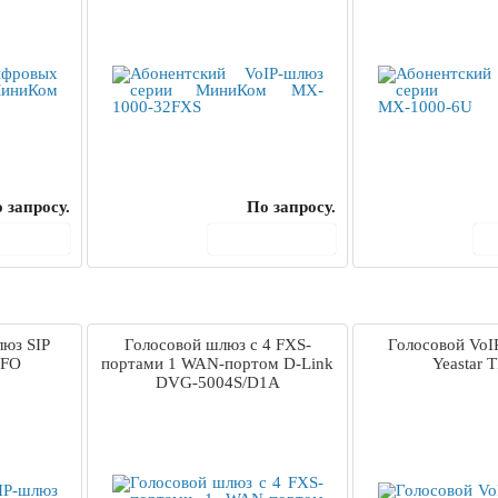
 запросу.
По запросу.
корзину
В корзину
люз SIP
Голосовой шлюз с 4 FXS-
Голосовой VoI
0FO
портами 1 WAN-портом D-Link
Yeastar 
DVG-5004S/D1A