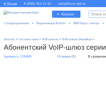
▼ Москва
8 (800) 302-15-41
sales@born-spb.ru
»
Каталог
Спецпредложения
Видеокамеры Redline
ИБП Парус электро
Каталог
>
Системы связи
>
VoIP-шлюзы
>
VoIP-шлюзы МиниКом
>
Абонентский VoIP-шлюз сери
Артикул:
228469
Отзывов (0)
В сравнени