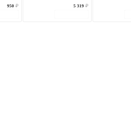
950
₽
5 319
₽
корзину
В корзину