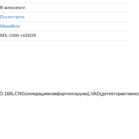
В комплекте.
Посмотреть
МиниКом
MX-1000-16ISDN
.168),CNG(генерациякомфортногошума),VAD(детекторактивнос