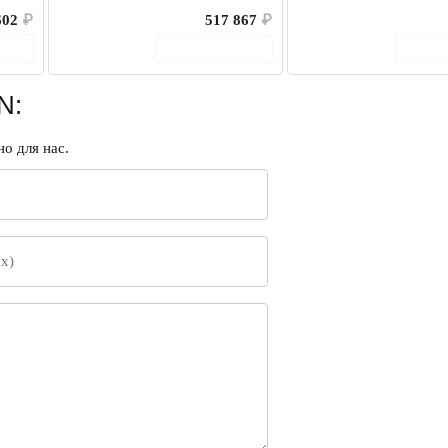
602
₽
517 867
₽
ину
В корзину
В 
N:
о для нас.