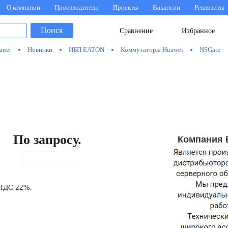
О компании
Производители
Проекты
Вакансии
Реквизиты
Поиск
Сравнение
Избранное
anet
Новинки
ИБП EATON
Коммутаторы Huawei
NSGate
По запросу.
Компания 
В корзину
 НДС 22%.