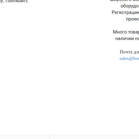
р, самовывоз.
Почта для
sales@bor