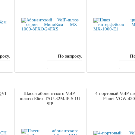
росу.
По запросу.
По
ину
В корзину
В 
QVI-
Шасси абонентского VoIP-
4-портовый VoIP-ш
шлюза Eltex TAU-32M.IP-S 1U
Planet VGW-42
SIP