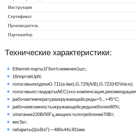
Инструкция
Сертификат
Производитель
Партнамбер
Технические характеристики:
Ethernet-порты1Гбит/снеменее1шт.;
16портовUpN;
голосовыекодекиG.711(a-law),G.729(A/B),G.722(HDVoice);
голосовыестандартыAEC(эхо-компенсация,рекомендацияG
рабочаятемператураокружающейсреды+5...+45°С;
рабочаявлажностьокружающейсредынеболее80%;
э/питание220В/50Гц,мощностьпотребления70Вт;
вес5кг;
габариты(ШхВхГ)—480х44х301мм.