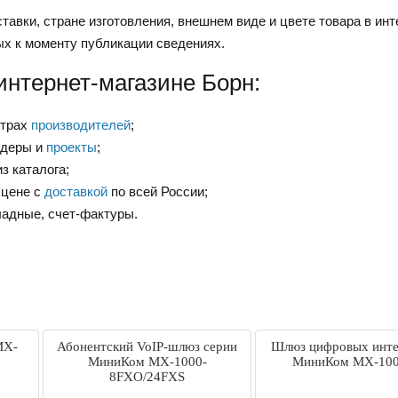
тавки, стране изготовления, внешнем виде и цвете товара в инт
ых к моменту публикации сведениях.
интернет-магазине Борн:
нтрах
производителей
;
ндеры и
проекты
;
з каталога;
 цене с
доставкой
по всей России;
ладные, счет-фактуры.
MX-
Абонентский VoIP-шлюз серии
Шлюз цифровых инт
МиниКом MX-1000-
МиниКом MX-100
8FXO/24FXS