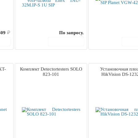
609
₽
По запросу.
ину
В корзину
В 
XT-
Комплект Detectortesters SOLO
Установочная пло
823-101
HikVision DS-123