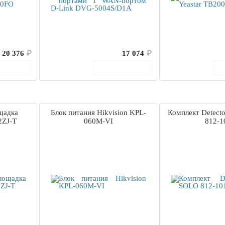
20 376
₽
17 074
₽
корзину
В корзину
щадка
Блок питания Hikvision KPL-
Комплект Detecto
2ZJ-T
060M-VI
812-1