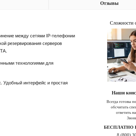
Отзывы
Сложности 
инение между сетями IP-телефонии
ой резервирования серверов
ТА.
енными технологиями для
. Удобный интерфейс и простая
Наши конс
Всегда готовы п
обсчитать сп
ответить н
Звон
БЕСПЛАТНО 
8 (800) 3