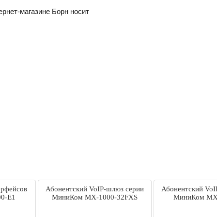
ернет-магазине Борн носит
ерфейсов
Абонентский VoIP-шлюз серии
Абонентский VoI
0-E1
МиниКом MX-1000-32FXS
МиниКом МХ