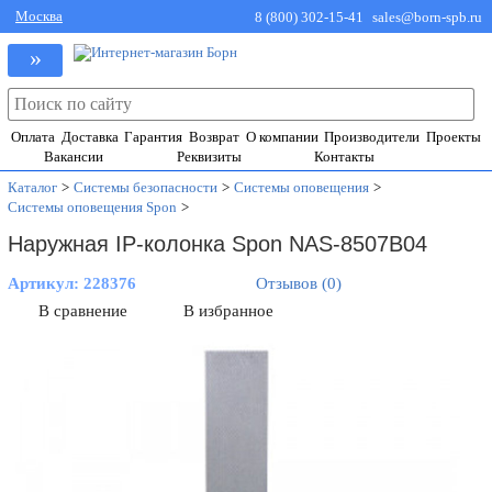
Москва
8 (800) 302-15-41
sales@born-spb.ru
»
Оплата
Доставка
Гарантия
Возврат
О компании
Производители
Проекты
Вакансии
Реквизиты
Контакты
Каталог
>
Системы безопасности
>
Системы оповещения
>
Системы оповещения Spon
>
Наружная IP-колонка Spon NAS-8507B04
Артикул:
228376
Отзывов (0)
В сравнение
В избранное