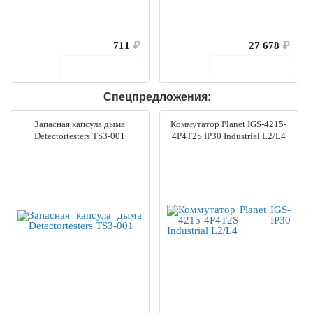
711
₽
27 678
₽
В корзину
В корзину
Спецпредложения:
Запасная капсула дыма
Коммутатор Planet IGS-4215-
Detectortesters TS3-001
4P4T2S IP30 Industrial L2/L4