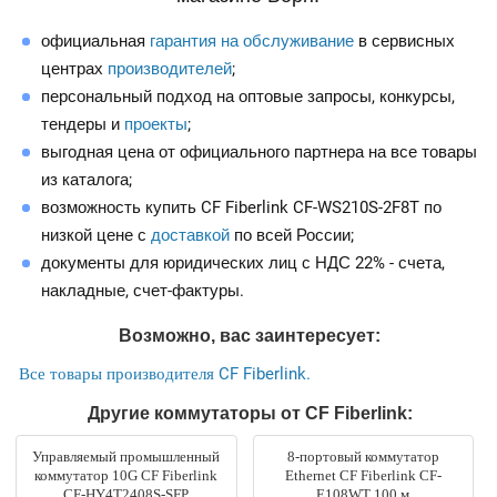
официальная
гарантия на обслуживание
в сервисных
центрах
производителей
;
персональный подход на оптовые запросы, конкурсы,
тендеры и
проекты
;
выгодная цена от официального партнера на все товары
из каталога;
возможность купить CF Fiberlink CF-WS210S-2F8T по
низкой цене с
доставкой
по всей России;
документы для юридических лиц с НДС 22% - счета,
накладные, счет-фактуры.
Возможно, вас заинтересует:
Все товары производителя CF Fiberlink.
Другие коммутаторы от CF Fiberlink:
Управляемый промышленный
8-портовый коммутатор
коммутатор 10G CF Fiberlink
Ethernet CF Fiberlink CF-
CF-HY4T2408S-SFP
E108WT 100 м