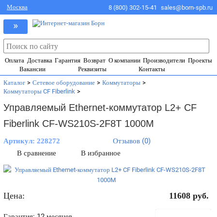
Москва
8 (800) 302-15-41
sales@born-spb.ru
»
Оплата
Доставка
Гарантия
Возврат
О компании
Производители
Проекты
Вакансии
Реквизиты
Контакты
Каталог
>
Сетевое оборудование
>
Коммутаторы
>
Коммутаторы CF Fiberlink
>
Управляемый Ethernet-коммутатор L2+ CF
Fiberlink CF-WS210S-2F8T 1000M
Отзывов (0)
Артикул:
228272
В сравнение
В избранное
Цена:
11608
руб.
В корзину
Гарантия: 12 месяцев