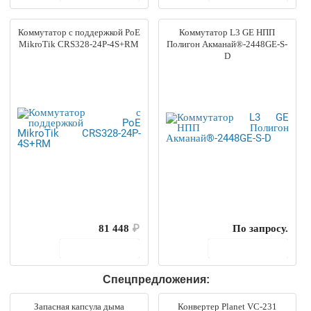
Коммутатор с поддержкой PoE
Коммутатор L3 GE НПП
MikroTik CRS328-24P-4S+RM
Полигон Акманай®-2448GE-S-
D
81 448
₽
По запросу.
В корзину
В корзину
Спецпредложения:
Запасная капсула дыма
Конвертер Planet VC-231