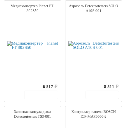
Медиаконвертер Planet FT-
Аэрозоль Detectortesters SOLO
802S50
A10S-001
6 517
₽
8 511
₽
В корзину
В корзину
Запасная капсула дыма
Контроллер панели BOSCH
Detectortesters TS3-001
ICP-MAP5000-2