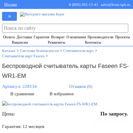
Москва
8 (800) 302-15-41
sales@born-spb.ru
»
Оплата
Доставка
Гарантия
Возврат
О компании
Производители
Проекты
Вакансии
Реквизиты
Контакты
Каталог
>
Системы безопасности
>
Считыватели карт
>
Считыватели карт Faseen
>
Беспроводной считыватель карты Faseen FS-
WR1-EM
Артикул:
228134
Отзывов (0)
В сравнение
В избранное
Цена:
По запросу.
В корзину
Гарантия: 12 месяцев