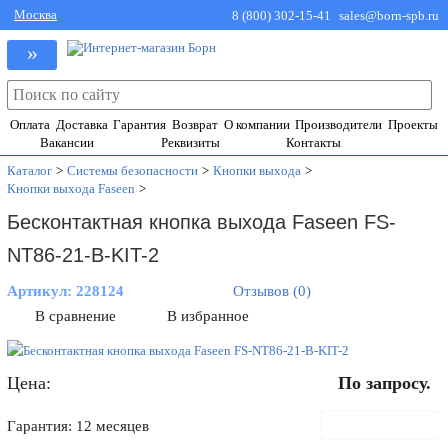
Москва
8 (800) 302-15-41
sales@born-spb.ru
»
Оплата
Доставка
Гарантия
Возврат
О компании
Производители
Проекты
Вакансии
Реквизиты
Контакты
Каталог
>
Системы безопасности
>
Кнопки выхода
>
Кнопки выхода Faseen
>
Бесконтактная кнопка выхода Faseen FS-
NT86-21-B-KIT-2
Артикул:
228124
Отзывов (0)
В сравнение
В избранное
Цена:
По запросу.
В корзину
Гарантия: 12 месяцев