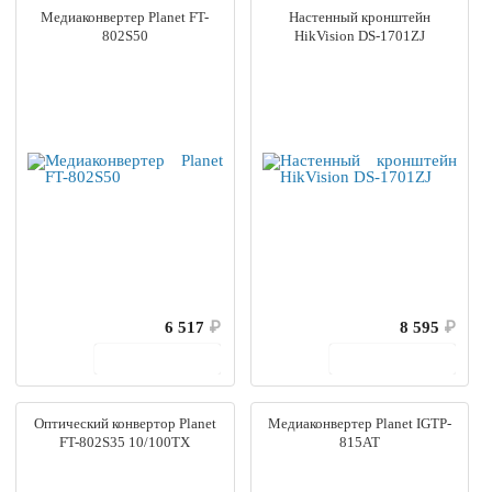
Медиаконвертер Planet FT-
Настенный кронштейн
802S50
HikVision DS-1701ZJ
6 517
₽
8 595
₽
В корзину
В корзину
Оптический конвертор Planet
Медиаконвертер Planet IGTP-
FT-802S35 10/100TX
815AT