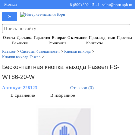
Москва
8 (800) 302-15-41
sales@born-spb.ru
»
Оплата
Доставка
Гарантия
Возврат
О компании
Производители
Проекты
Вакансии
Реквизиты
Контакты
Каталог
>
Системы безопасности
>
Кнопки выхода
>
Кнопки выхода Faseen
>
Бесконтактная кнопка выхода Faseen FS-
WT86-20-W
Артикул:
228123
Отзывов (0)
В сравнение
В избранное