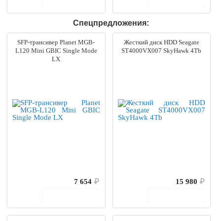
В корзину
В корзину
Спецпредложения:
SFP-трансивер Planet MGB-
Жесткий диск HDD Seagate
L120 Mini GBIC Single Mode
ST4000VX007 SkyHawk 4Tb
LX
7 654
₽
15 980
₽
В корзину
В корзину