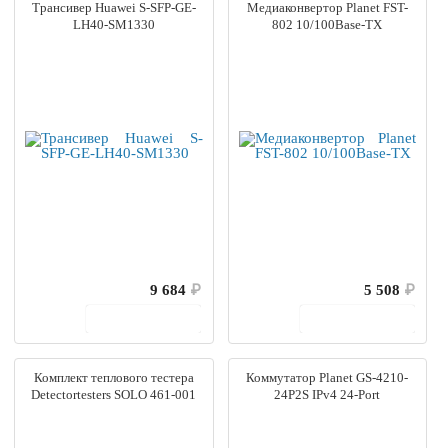
Трансивер Huawei S-SFP-GE-
Медиаконвертор Planet FST-
LH40-SM1330
802 10/100Base-TX
9 684
₽
5 508
₽
В корзину
В корзину
Комплект теплового тестера
Коммутатор Planet GS-4210-
Detectortesters SOLO 461-001
24P2S IPv4 24-Port