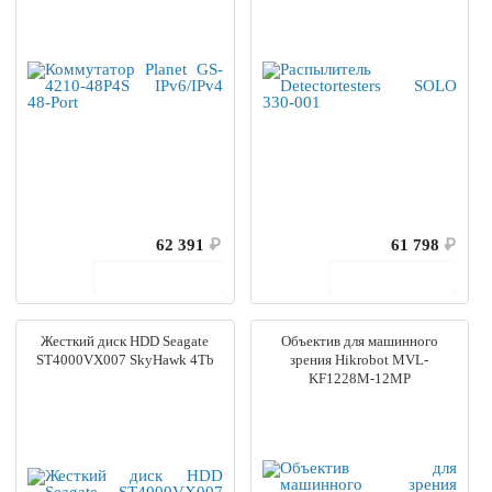
62 391
₽
61 798
₽
В корзину
В корзину
Жесткий диск HDD Seagate
Объектив для машинного
ST4000VX007 SkyHawk 4Tb
зрения Hikrobot MVL-
KF1228M-12MP