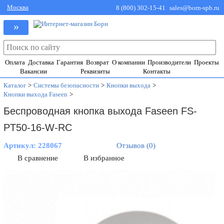
Москва
8 (800) 302-15-41
sales@born-spb.ru
»
Оплата
Доставка
Гарантия
Возврат
О компании
Производители
Проекты
Вакансии
Реквизиты
Контакты
Каталог
>
Системы безопасности
>
Кнопки выхода
>
Кнопки выхода Faseen
>
Беспроводная кнопка выхода Faseen FS-
PT50-16-W-RC
Артикул:
228067
Отзывов (0)
В сравнение
В избранное