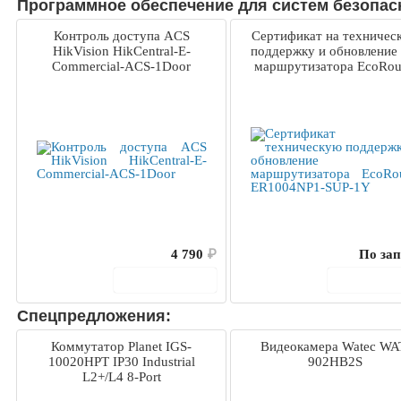
Программное обеспечение для систем безопасн
Контроль доступа ACS
Сертификат на техничес
HikVision HikCentral-E-
поддержку и обновление
Commercial-ACS-1Door
маршрутизатора EcoRou
ER1004NP1-SUP-1Y
4 790
₽
По зап
В корзину
В корз
Спецпредложения:
Коммутатор Planet IGS-
Видеокамера Watec WA
10020HPT IP30 Industrial
902HB2S
L2+/L4 8-Port