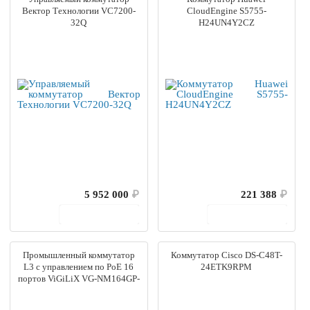
Вектор Технологии VC7200-
CloudEngine S5755-
32Q
H24UN4Y2CZ
5 952 000
₽
221 388
₽
В корзину
В корзину
Промышленный коммутатор
Коммутатор Cisco DS-C48T-
L3 с управлением по PoE 16
24ETK9RPM
портов ViGiLiX VG-NM164GP-
I