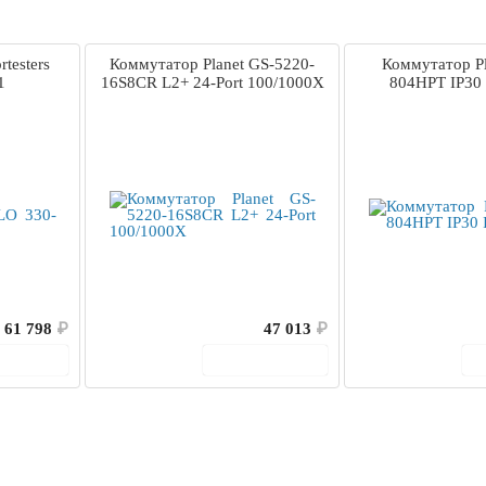
testers
Коммутатор Planet GS-5220-
Коммутатор P
1
16S8CR L2+ 24-Port 100/1000X
804HPT IP30 
61 798
₽
47 013
₽
корзину
В корзину