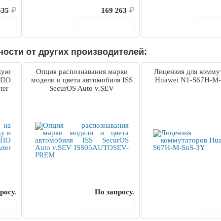
535
₽
169 263
₽
ину
В корзину
В 
ости от других производителей:
кую
Опция распознавания марки
Лицензия для комму
 ПО
модели и цвета автомобиля ISS
Huawei N1-S67H-M
ter
SecurOS Auto v.SEV
ISS05AUTOSEV-PREM
росу.
По запросу.
ину
В корзину
В 