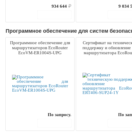
934 644
₽
9 034 
В корзину
В корз
Программное обеспечение для систем безопасн
Программное обеспечение для
Сертификат на техничес
маршрутизаторов EcoRouter
поддержку и обновление
EcoVM-ER1004S-UPG
маршрутизатора EcoRou
ERT406-SUP24-1Y
По запросу.
По зап
В корзину
В корз