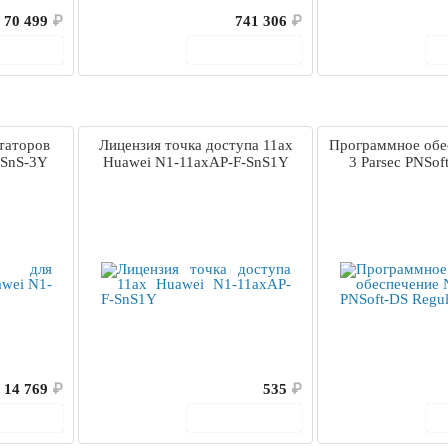
70 499
₽
741 306
₽
корзину
В корзину
таторов
Лицензия точка доступа 11ax
Программное обе
-SnS-3Y
Huawei N1-11axAP-F-SnS1Y
3 Parsec PNSof
14 769
₽
535
₽
корзину
В корзину