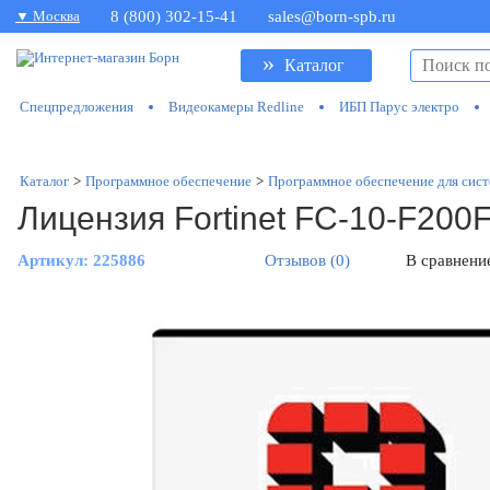
▼ Москва
8 (800) 302-15-41
sales@born-spb.ru
»
Каталог
Спецпредложения
Видеокамеры Redline
ИБП Парус электро
Каталог
>
Программное обеспечение
>
Программное обеспечение для сист
Лицензия Fortinet FC-10-F200
Артикул:
225886
Отзывов (0)
В сравнени