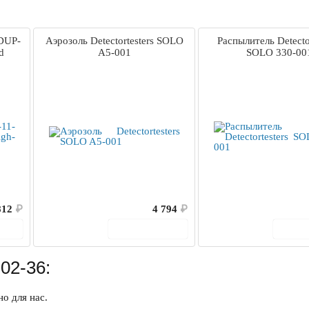
-DUP-
Аэрозоль Detectortesters SOLO
Распылитель Detector
d
A5-001
SOLO 330-00
812
₽
4 794
₽
ину
В корзину
В 
02-36:
о для нас.