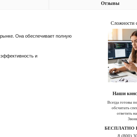
Отзывы
Сложности 
 рынке. Она обеспечивает полную
ь эффективность и
Наши конс
Всегда готовы п
обсчитать сп
ответить н
Звон
БЕСПЛАТНО 
8 (800) 3