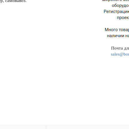
р, самовывоз.
Почта для
sales@bor