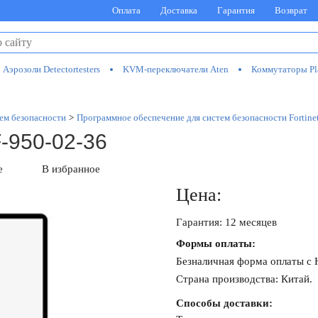
Оплата
Доставка
Гарантия
Возврат
Аэрозоли Detectortesters
KVM-переключатели Aten
Коммутаторы Pl
ем безопасности
>
Программное обеспечение для систем безопасности Fortine
F-950-02-36
е
В избранное
Цена:
Гарантия: 12 месяцев
Формы оплаты:
Безналичная форма оплаты с
Страна производства: Китай.
Способы доставки: