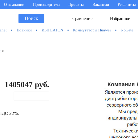
О компании
Производители
Проекты
Вакансии
Реквизиты
Поиск
Сравнение
Избранное
anet
Новинки
ИБП EATON
Коммутаторы Huawei
NSGate
t
>
1405047
руб.
Компания 
В корзину
 НДС 22%.