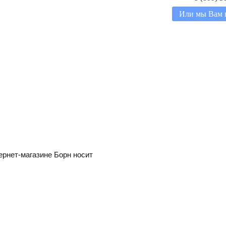
Или мы Вам 
ернет-магазине Борн носит