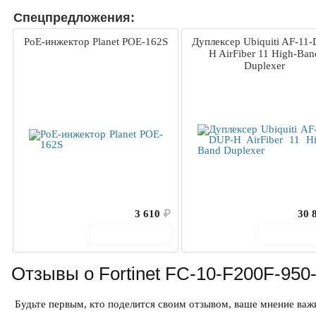
Спецпредложения:
PoE-инжектор Planet POE-162S
Дуплексер Ubiquiti AF-11
H AirFiber 11 High-Ban
Duplexer
3 610
₽
30 
В корзину
В корз
Отзывы о Fortinet FC-10-F200F-950-
Будьте первым, кто поделится своим отзывом, ваше мнение важн