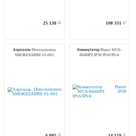
25 138
₽
108 331
₽
В корзину
В корзину
Аэрозоль Detectortesters
Коммутатор Planet WGS-
SMOKESABRE 01-001
804HPT IP30 IPv6/IPv4
6 095
₽
14 159
₽