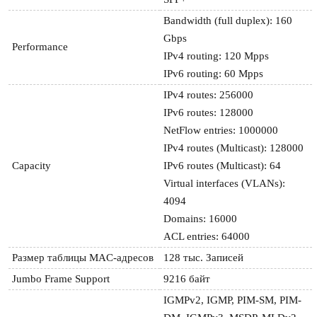
Bandwidth (full duplex): 160 
Gbps

Performance
IPv4 routing: 120 Mpps

IPv6 routing: 60 Mpps
IPv4 routes: 256000

IPv6 routes: 128000

NetFlow entries: 1000000

IPv4 routes (Multicast): 128000

Capacity
IPv6 routes (Multicast): 64

Virtual interfaces (VLANs): 
4094

Domains: 16000

ACL entries: 64000
Размер таблицы MAC-адресов
128 тыс. Записей
Jumbo Frame Support
9216 байт
IGMPv2, IGMP, PIM-SM, PIM-