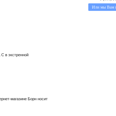
Или мы Вам 
а C в экстренной
ернет-магазине Борн носит