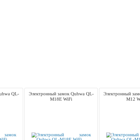
uhwa QL-
Электронный замок Quhwa QL-
Электронный зам
M18E WiFi
M12 W