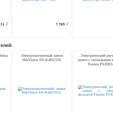
151
₽
7 769
₽
ину
В корзину
В 
телей:
Dahua
Электромагнитный замок
Электрический риг
HikVision DS-K4H255S
замок с сигнальным
Faseen FS-EB3