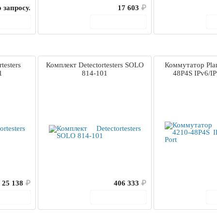
 запросу.
17 603
₽
корзину
В корзину
testers
Комплект Detectortesters SOLO
Коммутатор Pla
1
814-101
48P4S IPv6/IP
25 138
₽
406 333
₽
корзину
В корзину