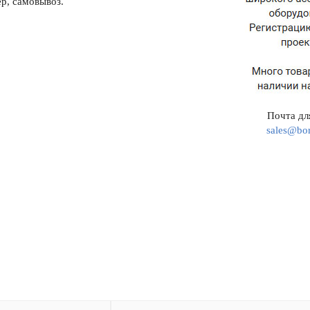
р, самовывоз.
Почта для
sales@bor