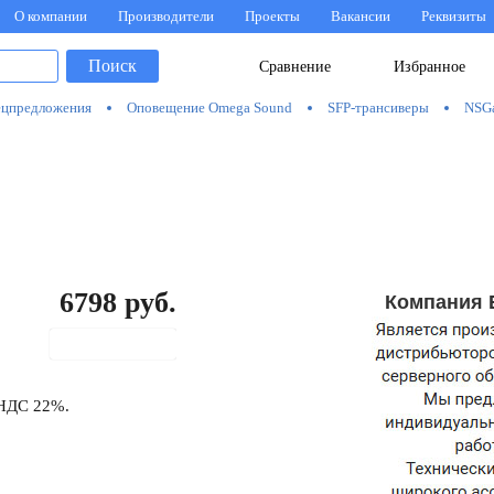
О компании
Производители
Проекты
Вакансии
Реквизиты
Поиск
Сравнение
Избранное
цпредложения
Оповещение Omega Sound
SFP-трансиверы
NSG
6798
руб.
Компания 
В корзину
 НДС 22%.