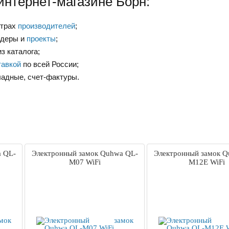
интернет-магазине Борн:
нтрах
производителей
;
ндеры и
проекты
;
з каталога;
тавкой
по всей России;
ладные, счет-фактуры.
 QL-
Электронный замок Quhwa QL-
Электронный замок Q
M07 WiFi
M12E WiFi