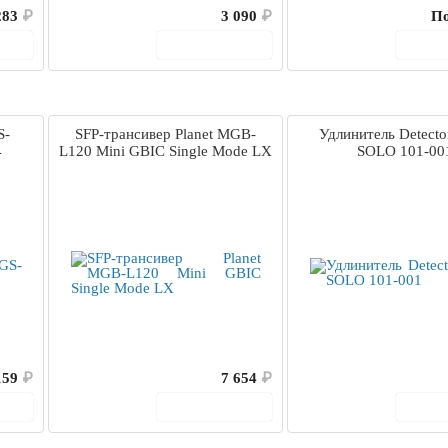
283
₽
3 090
₽
По
ину
В корзину
В 
S-
SFP-трансивер Planet MGB-
Удлинитель Detector
4
L120 Mini GBIC Single Mode LX
SOLO 101-00
159
₽
7 654
₽
ину
В корзину
В 