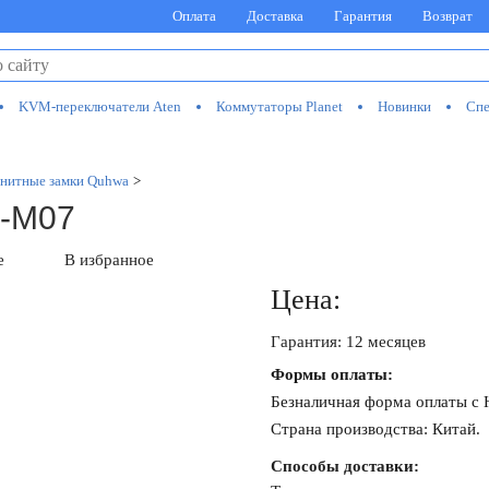
Оплата
Доставка
Гарантия
Возврат
KVM-переключатели Aten
Коммутаторы Planet
Новинки
Спе
нитные замки Quhwa
>
L-M07
е
В избранное
Цена:
Гарантия: 12 месяцев
Формы оплаты:
Безналичная форма оплаты с
Страна производства: Китай.
Способы доставки: