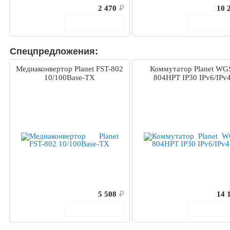
2 470
₽
10 
В корзину
В корз
Спецпредложения:
Медиаконвертор Planet FST-802
Коммутатор Planet WG
10/100Base-TX
804HPT IP30 IPv6/IPv
5 508
₽
14 
В корзину
В корз