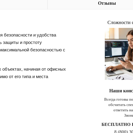
Отзывы
Сложности 
я безопасности и удобства
ь защиты и простоту
 максимальной безопасностью с
 объектах, начиная от офисных
мо от его типа и места
Наши конс
Всегда готовы п
обсчитать сп
ответить н
Звон
БЕСПЛАТНО 
8 (800) 3