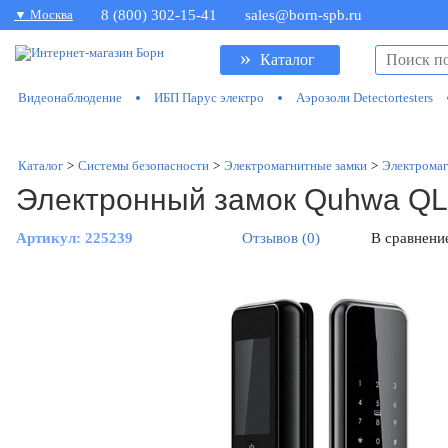
▼ Москва
8 (800) 302-15-41
sales@born-spb.ru
»
Каталог
Видеонаблюдение
ИБП Парус электро
Аэрозоли Detectortesters
Каталог
>
Системы безопасности
>
Электромагнитные замки
>
Электромаг
Электронный замок Quhwa Q
Артикул:
225239
Отзывов (0)
В сравнени