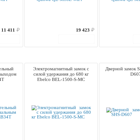
11 411
₽
19 423
₽
корзину
В корзину
ельный
Электромагнитный замок c
Дверной замок 
 выходом
силой удержания до 680 кг
D60
4T
Ebelco BEL-1500-S-MC