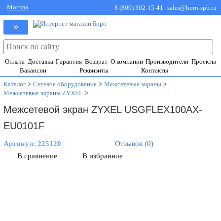
Москва
8 (800) 302-15-41
sales@born-spb.ru
»
Оплата
Доставка
Гарантия
Возврат
О компании
Производители
Проекты
Вакансии
Реквизиты
Контакты
Каталог
>
Сетевое оборудование
>
Межсетевые экраны
>
Межсетевые экраны ZYXEL
>
Межсетевой экран ZYXEL USGFLEX100AX-
EU0101F
Артикул:
225120
Отзывов (0)
В сравнение
В избранное