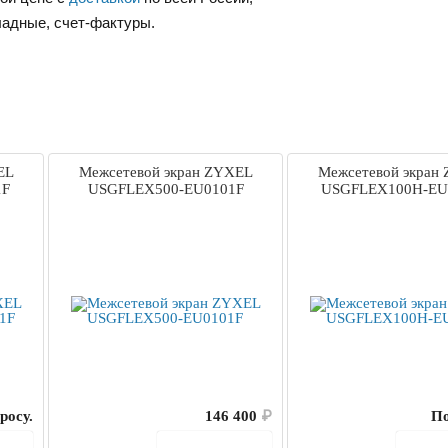
ладные, счет-фактуры.
EL
Межсетевой экран ZYXEL
Межсетевой экран
1F
USGFLEX500-EU0101F
USGFLEX100H-EU
росу.
146 400
₽
По
ину
В корзину
В 