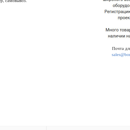
р, самовывоз.
Почта для
sales@bor