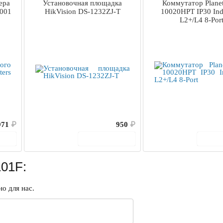
ера
Установочная площадка
Коммутатор Planet
-001
HikVision DS-1232ZJ-T
10020HPT IP30 Indu
L2+/L4 8-Por
971
₽
950
₽
ину
В корзину
В 
01F:
о для нас.