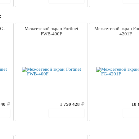
:
FG-
Межсетевой экран Fortinet
Межсетевой экран For
FWB-400F
4201F
940
₽
1 750 428
₽
18 
ину
В корзину
В 