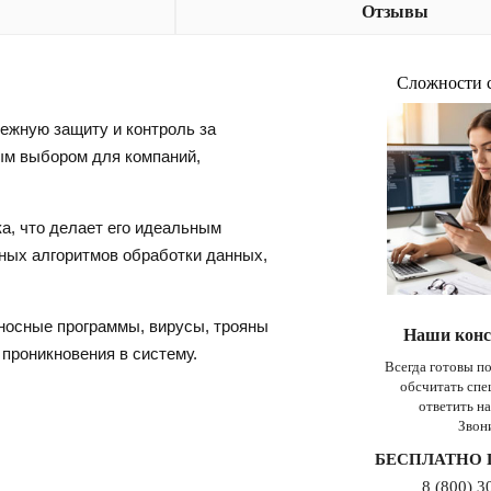
Отзывы
Сложности 
жную защиту и контроль за
ным выбором для компаний,
а, что делает его идеальным
ных алгоритмов обработки данных,
носные программы, вирусы, трояны
Наши конс
 проникновения в систему.
Всегда готовы п
обсчитать сп
ответить н
Звон
БЕСПЛАТНО 
8 (800) 3