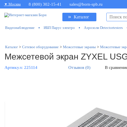
▼ Москва
8 (800) 302-15-41
sales@born-spb.ru
»
Каталог
Видеонаблюдение
ИБП Парус электро
Аэрозоли Detectortesters
Каталог
>
Сетевое оборудование
>
Межсетевые экраны
>
Межсетевые эк
Межсетевой экран ZYXEL US
Артикул:
225114
Отзывов (0)
В сравнени