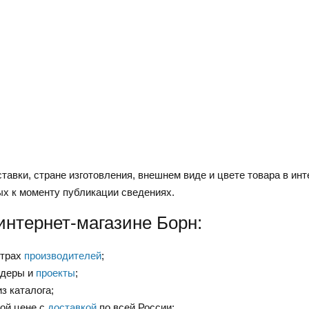
тавки, стране изготовления, внешнем виде и цвете товара в инт
ых к моменту публикации сведениях.
интернет-магазине Борн:
нтрах
производителей
;
ндеры и
проекты
;
з каталога;
ой цене с
доставкой
по всей России;