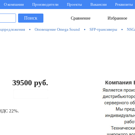
О компании
Производители
Проекты
Вакансии
Реквизиты
Поиск
Сравнение
Избранное
цпредложения
Оповещение Omega Sound
SFP-трансиверы
NSG
39500
руб.
Компания 
В корзину
 НДС 22%.