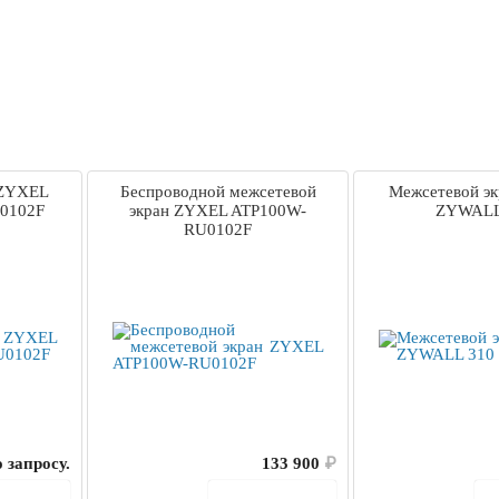
 ZYXEL
Беспроводной межсетевой
Межсетевой э
0102F
экран ZYXEL ATP100W-
ZYWALL
RU0102F
 запросу.
133 900
₽
корзину
В корзину