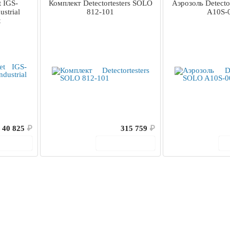
 IGS-
Комплект Detectortesters SOLO
Аэрозоль Detecto
strial
812-101
A10S-
t
40 825
₽
315 759
₽
корзину
В корзину