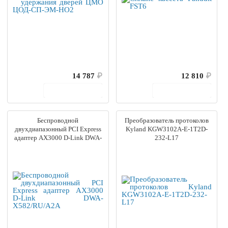
14 787
₽
12 810
₽
В корзину
В корзину
Беспроводной
Преобразователь протоколов
двухдиапазонный PCI Express
Kyland KGW3102A-E-1T2D-
адаптер AX3000 D-Link DWA-
232-L17
X582/RU/A2A