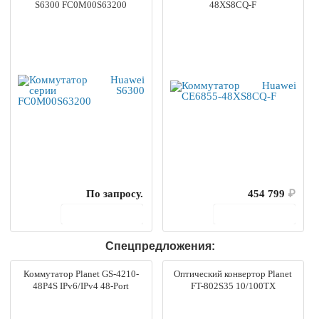
S6300 FC0M00S63200
48XS8CQ-F
По запросу.
454 799
₽
В корзину
В корзину
Спецпредложения:
Коммутатор Planet GS-4210-
Оптический конвертор Planet
48P4S IPv6/IPv4 48-Port
FT-802S35 10/100TX