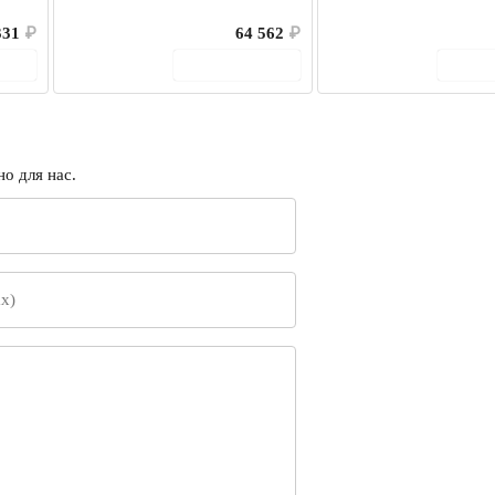
331
₽
64 562
₽
ину
В корзину
В 
о для нас.