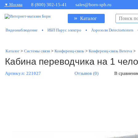
▼ Москва
8 (800) 302-15-41
sales@born-spb.ru
»
Каталог
Видеонаблюдение
ИБП Парус электро
Аэрозоли Detectortesters
Каталог
>
Системы связи
>
Конференц-связь
>
Конференц-связь Beterva
>
Кабина переводчика на 1 чело
Артикул:
221027
Отзывов (0)
В сравнени