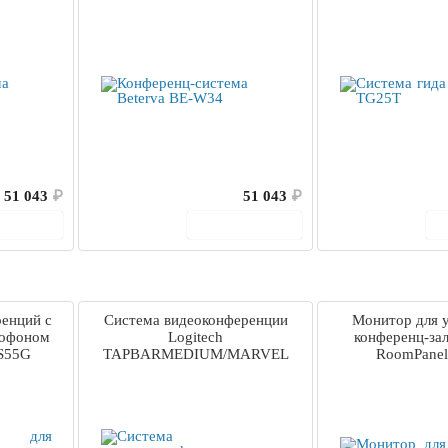
51 043
₽
51 043
₽
корзину
В корзину
ренций с
Система видеоконференции
Монитор для 
рофоном
Logitech
конференц-зал
S55G
TAPBARMEDIUM/MARVEL
RoomPanel