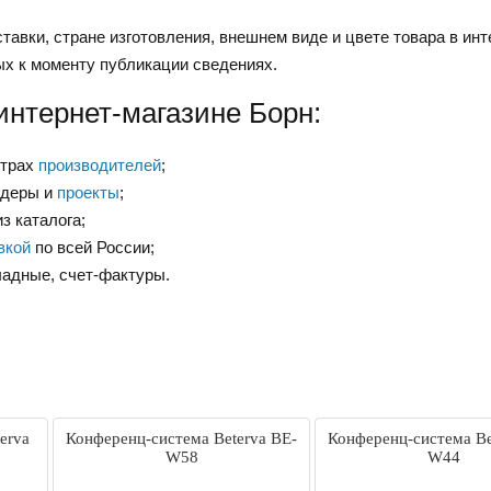
тавки, стране изготовления, внешнем виде и цвете товара в инт
ых к моменту публикации сведениях.
интернет-магазине Борн:
нтрах
производителей
;
ндеры и
проекты
;
з каталога;
вкой
по всей России;
ладные, счет-фактуры.
erva
Конференц-система Beterva BE-
Конференц-система Be
W58
W44