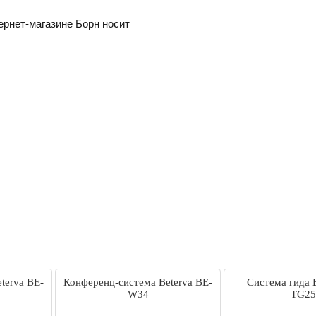
ернет-магазине Борн носит
terva BE-
Конференц-система Beterva BE-
Система гида 
W34
TG25