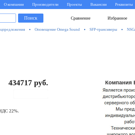
О компании
Производители
Проекты
Вакансии
Реквизиты
Поиск
Сравнение
Избранное
цпредложения
Оповещение Omega Sound
SFP-трансиверы
NSG
434717
руб.
Компания 
В корзину
 НДС 22%.