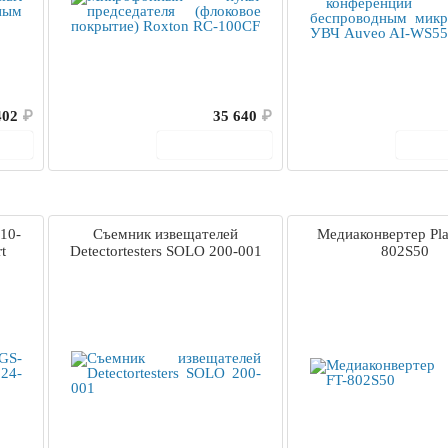
402
₽
35 640
₽
ину
В корзину
В 
10-
Съемник извещателей
Медиаконвертер Pla
t
Detectortesters SOLO 200-001
802S50