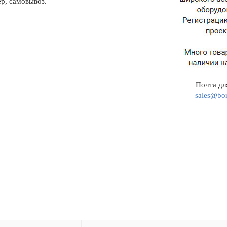
р, самовывоз.
Почта для
sales@bor