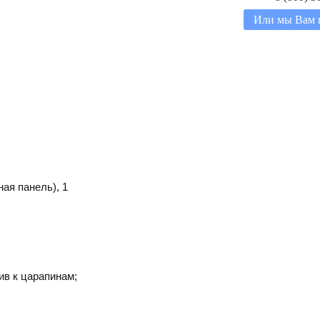
Или мы Вам 
ая панель), 1
ив к царапинам;