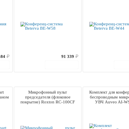
584
₽
91 339
₽
ину
В корзину
В 
rt
Микрофонный пульт
Комплект для конфе
раном
председателя (флоковое
беспроводным мик
покрытие) Roxton RC-100CF
УВЧ Auveo AI-W