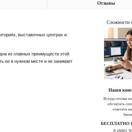
Отзывы
Сложности 
иториях, выставочных центрах и
дна из главных преимуществ этой
ть ее в нужном месте и не занимает
Наши конс
Всегда готовы п
обсчитать сп
ответить н
Звон
БЕСПЛАТНО 
8 (800) 3