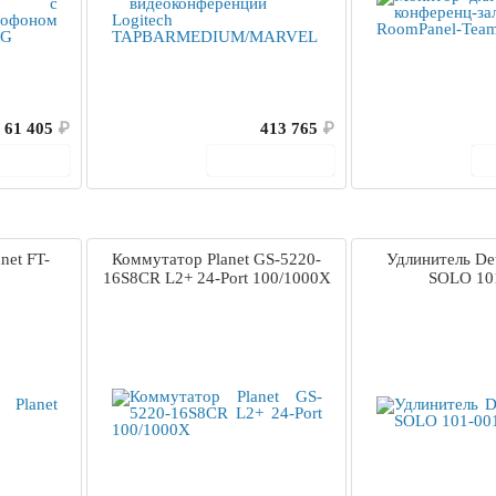
61 405
₽
413 765
₽
корзину
В корзину
net FT-
Коммутатор Planet GS-5220-
Удлинитель Dete
16S8CR L2+ 24-Port 100/1000X
SOLO 10