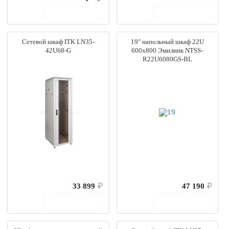
В корзину
В корзину
Сетевой шкаф ITK LN35-
19" напольный шкаф 22U
42U68-G
600x800 Эмилинк NTSS-
R22U6080GS-BL
33 899
₽
47 190
₽
В корзину
В корзину