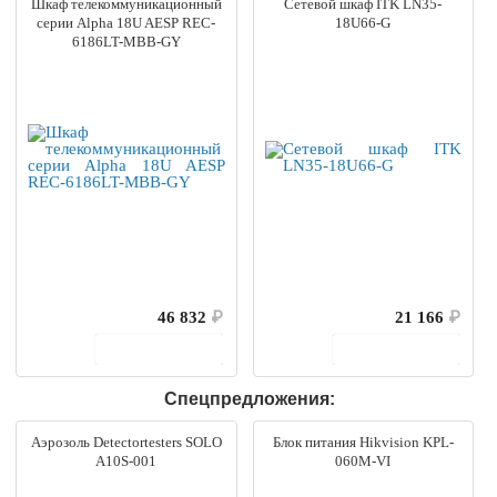
Шкаф телекоммуникационный
Сетевой шкаф ITK LN35-
серии Alpha 18U AESP REC-
18U66-G
6186LT-MBB-GY
46 832
₽
21 166
₽
В корзину
В корзину
Спецпредложения:
Аэрозоль Detectortesters SOLO
Блок питания Hikvision KPL-
A10S-001
060M-VI