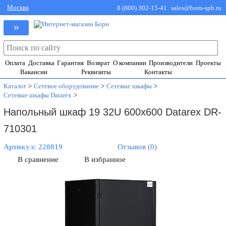
Москва
8 (800) 302-15-41
sales@born-spb.ru
»
Оплата
Доставка
Гарантия
Возврат
О компании
Производители
Проекты
Вакансии
Реквизиты
Контакты
Каталог
>
Сетевое оборудование
>
Сетевые шкафы
>
Сетевые шкафы Datarex
>
Напольный шкаф 19 32U 600х600 Datarex DR-
710301
Артикул:
220819
Отзывов (0)
В сравнение
В избранное