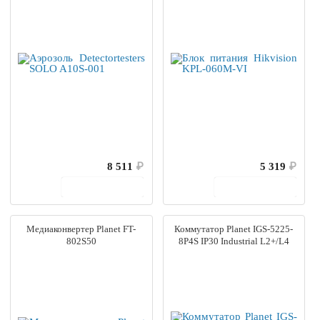
8 511
₽
5 319
₽
В корзину
В корзину
Медиаконвертер Planet FT-
Коммутатор Planet IGS-5225-
802S50
8P4S IP30 Industrial L2+/L4