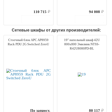
110 715
₽
94 008
₽
В корзину
В корзину
Сетевые шкафы от других производителей:
Стоечный блок APC AP8959
19" напольный шкаф 42U
Rack PDU 2G Switched ZeroU
800x800 Эмилинк NTSS-
R42U8080PD-BL
По запросу.
80 117
₽