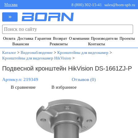
Москва
8 (800) 302-15-41
sales@born-spb.ru
»
Оплата
Доставка
Гарантия
Возврат
О компании
Производители
Проекты
Вакансии
Реквизиты
Контакты
Каталог
>
Видеонаблюдение
>
Кронштейны для видеокамер
>
Кронштейны для видеокамер HikVision
>
Подвесной кронштейн HikVision DS-1661ZJ-P
Артикул:
219349
Отзывов (0)
В сравнение
В избранное