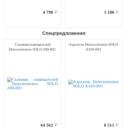
4 790
₽
3 100
₽
В корзину
В корзину
Спецпредложения:
Съемник извещателей
Аэрозоль Detectortesters SOLO
Detectortesters SOLO 200-001
A10S-001
64 562
₽
8 511
₽