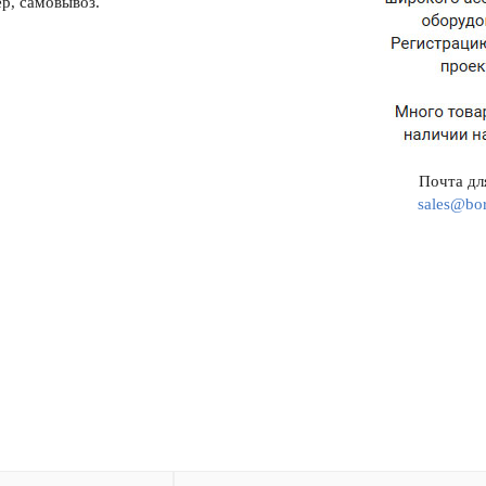
р, самовывоз.
Почта для
sales@bor