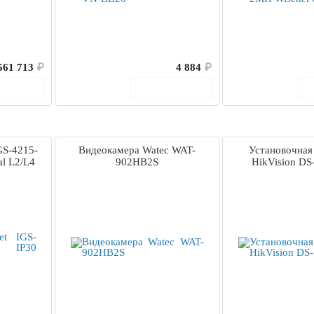
561 713
₽
4 884
₽
корзину
В корзину
GS-4215-
Видеокамера Watec WAT-
Установочная
al L2/L4
902HB2S
HikVision DS