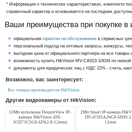
* Информация о технических характеристиках, комплекте пос
справочный характер и основывается на последних доступн
Ваши преимущества при покупке в 
официальная
гарантия на обслуживание
в сервисных це
персональный подход на оптовые запросы, конкурсы, те
выгодная цена от официального партнера на все товары и
возможность купить HikVision MV-CA023-10GM по низкой
документы для юридических лиц с НДС 22% - счета, нак
Возможно, вас заинтересует:
Все товары производителя HikVision.
Другие видеокамеры от HikVision:
12Мп купольная DeepinView IP-
2Мп Smart IP-камера HikV
камера HikVision iDS-
DS-2CD5A26G0-IZHS 2.
2CD71C5G0-IZS(2.8-12mm)
12mm