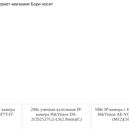
ернет-магазине Борн носит
 камера
2Мп уличная купольная IP-
5Мп IP-камера с 
6F7T-IT
камера HikVision DS-
HikVision AE-VC
2CD2527G2-LS(2.8mm)(C)
(M12)(1