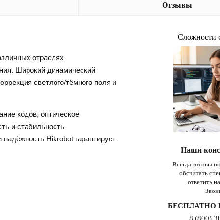
Отзывы
Сложности 
азличных отраслях
ения. Широкий динамический
оррекция светлого/тёмного поля и
ание кодов, оптическое
сть и стабильность
 надёжность Hikrobot гарантирует
Наши конс
Всегда готовы п
обсчитать сп
ответить н
Звон
БЕСПЛАТНО 
8 (800) 3