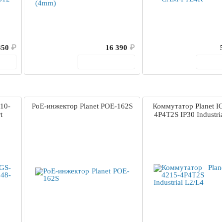
350
₽
16 390
₽
ину
В корзину
В 
10-
PoE-инжектор Planet POE-162S
Коммутатор Planet I
t
4P4T2S IP30 Industri