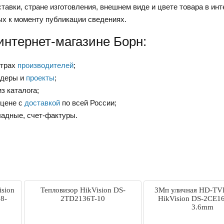
тавки, стране изготовления, внешнем виде и цвете товара в инт
ых к моменту публикации сведениях.
интернет-магазине Борн:
нтрах
производителей
;
ндеры и
проекты
;
з каталога;
 цене с
доставкой
по всей России;
ладные, счет-фактуры.
ision
Тепловизор HikVision DS-
3Мп уличная HD-TVI
8-
2TD2136T-10
HikVision DS-2CE1
3.6mm