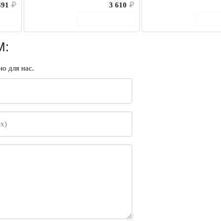
391
₽
3 610
₽
ину
В корзину
В 
M:
о для нас.