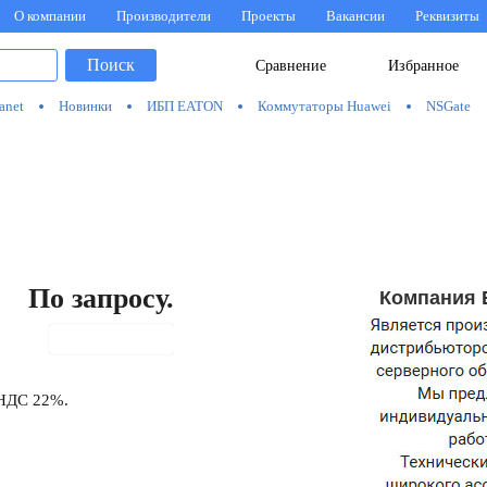
О компании
Производители
Проекты
Вакансии
Реквизиты
Поиск
Сравнение
Избранное
anet
Новинки
ИБП EATON
Коммутаторы Huawei
NSGate
По запросу.
Компания 
В корзину
 НДС 22%.