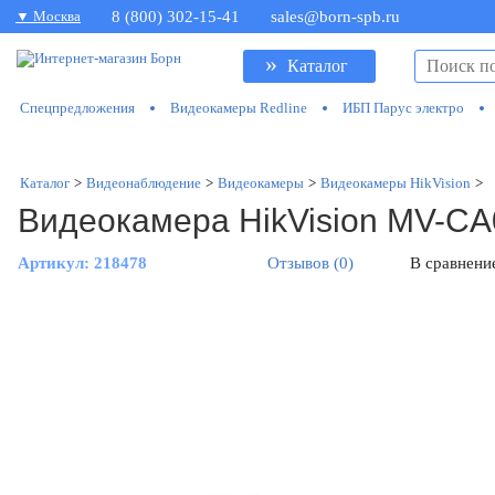
▼ Москва
8 (800) 302-15-41
sales@born-spb.ru
»
Каталог
Спецпредложения
Видеокамеры Redline
ИБП Парус электро
Каталог
>
Видеонаблюдение
>
Видеокамеры
>
Видеокамеры HikVision
>
Видеокамера HikVision MV-C
Артикул:
218478
Отзывов (0)
В сравнени