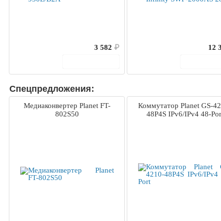
3 582
₽
12 
В корзину
В корз
Спецпредложения:
Медиаконвертер Planet FT-
Коммутатор Planet GS-42
802S50
48P4S IPv6/IPv4 48-Por