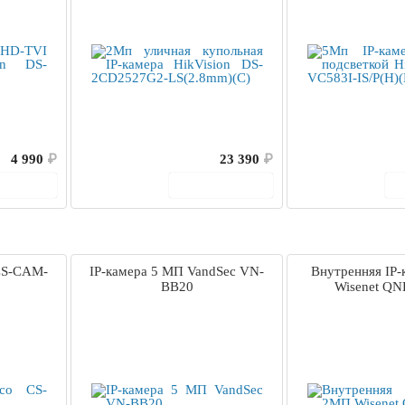
4 990
₽
23 390
₽
корзину
В корзину
CS-CAM-
IP-камера 5 МП VandSec VN-
Внутренняя IP
BB20
Wisenet QN