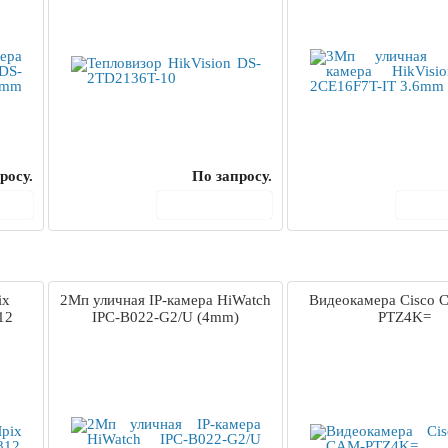
росу.
По запросу.
ину
В корзину
В 
ix
2Мп уличная IP-камера HiWatch
Видеокамера Cisco 
12
IPC-B022-G2/U (4mm)
PTZ4K=