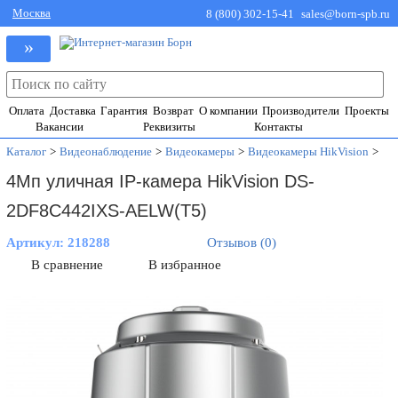
Москва
8 (800) 302-15-41
sales@born-spb.ru
»
Оплата
Доставка
Гарантия
Возврат
О компании
Производители
Проекты
Вакансии
Реквизиты
Контакты
Каталог
>
Видеонаблюдение
>
Видеокамеры
>
Видеокамеры HikVision
>
4Мп уличная IP-камера HikVision DS-
2DF8C442IXS-AELW(T5)
Артикул:
218288
Отзывов (0)
В сравнение
В избранное