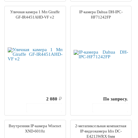
Уличная камера 1 Мп Giraffe
IP-камера Dahua DH-IPC-
GF-IR4451AHD-VF v2
HF71242FP
2 080
₽
По запросу.
В корзину
В корзину
Внутренняя IP-камера Wisenet
2-мегапиксельная компактная
XND-6010z
IP-видеокамера Idis DC-
E4213WRX 6мм