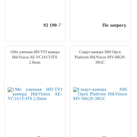
92 190
₽
По запросу.
В корзину
В корзину
1Мп уличная HD-TVI камера
Смарт-камера X86 Open
HikVision AE-VC161T-ITS
Platform HikVision MV-SI628-
2.8mm
38GC