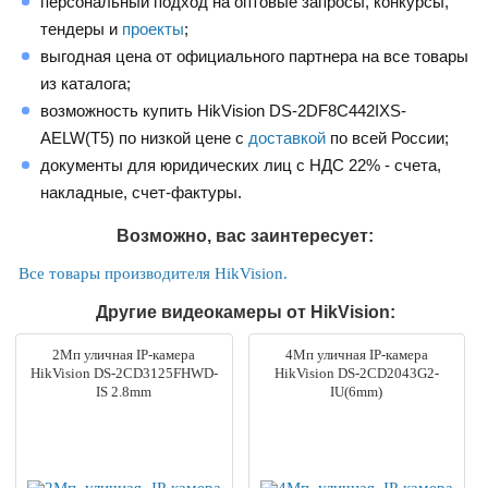
персональный подход на оптовые запросы, конкурсы,
тендеры и
проекты
;
выгодная цена от официального партнера на все товары
из каталога;
возможность купить HikVision DS-2DF8C442IXS-
AELW(T5) по низкой цене с
доставкой
по всей России;
документы для юридических лиц с НДС 22% - счета,
накладные, счет-фактуры.
Возможно, вас заинтересует:
Все товары производителя HikVision.
Другие видеокамеры от HikVision:
2Мп уличная IP-камера
4Мп уличная IP-камера
HikVision DS-2CD3125FHWD-
HikVision DS-2CD2043G2-
IS 2.8mm
IU(6mm)